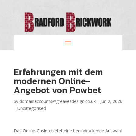
Erfahrungen mit dem
modernen Online-
Angebot von Powbet
by
domainaccounts@greavesdesign.co.uk
|
Jun 2, 2026
|
Uncategorised
Das Online-Casino bietet eine beeindruckende Auswahl