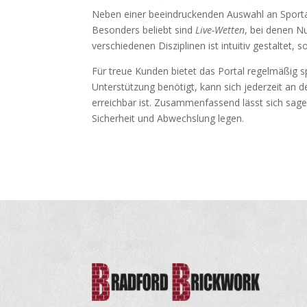
Neben einer beeindruckenden Auswahl an Sportar
Besonders beliebt sind
Live-Wetten
, bei denen Nu
verschiedenen Disziplinen ist intuitiv gestaltet,
Für treue Kunden bietet das Portal regelmäßig
Unterstützung benötigt, kann sich jederzeit an 
erreichbar ist. Zusammenfassend lässt sich sage
Sicherheit und Abwechslung legen.