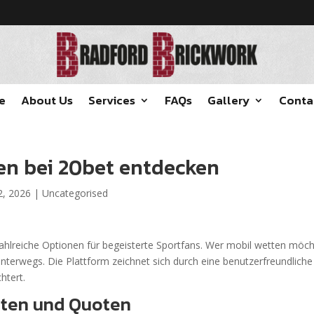
e
About Us
Services
FAQs
Gallery
Conta
en bei 20bet entdecken
2, 2026
|
Uncategorised
ahlreiche Optionen für begeisterte Sportfans. Wer mobil wetten möch
nterwegs. Die Plattform zeichnet sich durch eine benutzerfreundliche
htert.
iten und Quoten