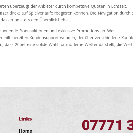
ten überzeugt der Anbieter durch kompetitive Quoten in Echtzeit.
tzer direkt auf Spielverläufe reagieren können. Die Navigation durch 
 sodass man stets den Überblick behält.
 spannende Bonusaktionen und exklusive Promotions an. Wer
den hilfsbereiten Kundensupport wenden, der über verschiedene Kanäl
n, dass 20bet eine solide Wahl für moderne Wetter darstellt, die Wert
Links
07771 
Home