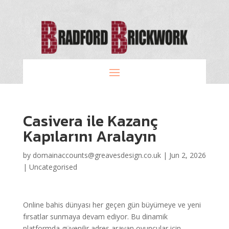
Casivera ile Kazanç
Kapılarını Aralayın
by
domainaccounts@greavesdesign.co.uk
|
Jun 2, 2026
|
Uncategorised
Online bahis dünyası her geçen gün büyümeye ve yeni
fırsatlar sunmaya devam ediyor. Bu dinamik
platformda güvenilir adres arayan oyuncular için