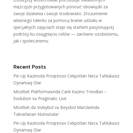
mężczyzn przygotowanych ponosić obowiązki za
swoje działania i swoje środowisko. Zrozumienie
własnego talentu za pomocą branie udziału w
specjalnych zajęciach staje się startem pasjonującej
podróży ku osiągnięciu celów — zarówno osobistemu,
jak i społecznemu.
Recent Posts
Pin Up Kazinoda Proqressiv Cekpotları Necə Təhlükəsiz
Oynamaq Olar
Mostbet Platformasında Canlı Kazino Trendləri –
Evolution və Pragmatic Live
Mostbet-də Voleybol və Beysbol Mərclərində
Təkrarlanan Nümunələr
Pin Up Kazinoda Proqressiv Cekpotları Necə Təhlükəsiz
Oynamaq Olar