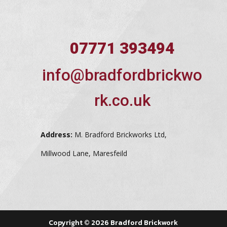
07771 393494
info@bradfordbrickwo
rk.co.uk
Address:
M. Bradford Brickworks Ltd,
Millwood Lane, Maresfeild
Copyright © 2026 Bradford Brickwork