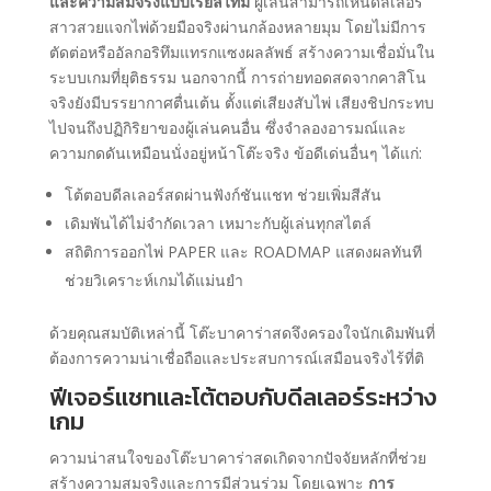
และความสมจริงแบบเรียลไทม์
ผู้เล่นสามารถเห็นดีลเลอร์
สาวสวยแจกไพ่ด้วยมือจริงผ่านกล้องหลายมุม โดยไม่มีการ
ตัดต่อหรืออัลกอริทึมแทรกแซงผลลัพธ์ สร้างความเชื่อมั่นใน
ระบบเกมที่ยุติธรรม นอกจากนี้ การถ่ายทอดสดจากคาสิโน
จริงยังมีบรรยากาศตื่นเต้น ตั้งแต่เสียงสับไพ่ เสียงชิปกระทบ
ไปจนถึงปฏิกิริยาของผู้เล่นคนอื่น ซึ่งจำลองอารมณ์และ
ความกดดันเหมือนนั่งอยู่หน้าโต๊ะจริง ข้อดีเด่นอื่นๆ ได้แก่:
โต้ตอบดีลเลอร์สดผ่านฟังก์ชันแชท ช่วยเพิ่มสีสัน
เดิมพันได้ไม่จำกัดเวลา เหมาะกับผู้เล่นทุกสไตล์
สถิติการออกไพ่ PAPER และ ROADMAP แสดงผลทันที
ช่วยวิเคราะห์เกมได้แม่นยำ
ด้วยคุณสมบัติเหล่านี้ โต๊ะบาคาร่าสดจึงครองใจนักเดิมพันที่
ต้องการความน่าเชื่อถือและประสบการณ์เสมือนจริงไร้ที่ติ
ฟีเจอร์แชทและโต้ตอบกับดีลเลอร์ระหว่าง
เกม
ความน่าสนใจของโต๊ะบาคาร่าสดเกิดจากปัจจัยหลักที่ช่วย
สร้างความสมจริงและการมีส่วนร่วม โดยเฉพาะ
การ