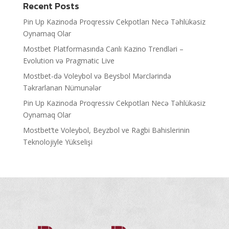
Recent Posts
Pin Up Kazinoda Proqressiv Cekpotları Necə Təhlükəsiz
Oynamaq Olar
Mostbet Platformasında Canlı Kazino Trendləri –
Evolution və Pragmatic Live
Mostbet-də Voleybol və Beysbol Mərclərində
Təkrarlanan Nümunələr
Pin Up Kazinoda Proqressiv Cekpotları Necə Təhlükəsiz
Oynamaq Olar
Mostbet’te Voleybol, Beyzbol ve Ragbi Bahislerinin
Teknolojiyle Yükselişi