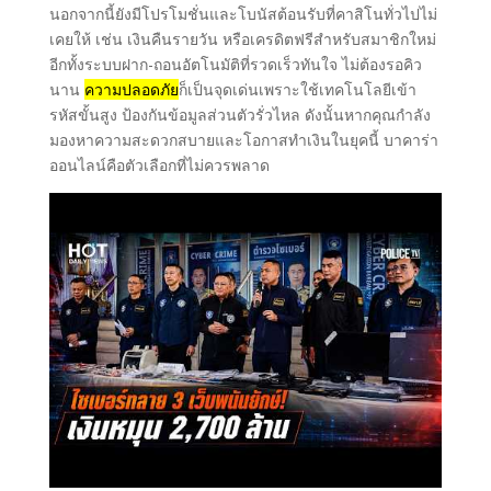
นอกจากนี้ยังมีโปรโมชั่นและโบนัสต้อนรับที่คาสิโนทั่วไปไม่
เคยให้ เช่น เงินคืนรายวัน หรือเครดิตฟรีสำหรับสมาชิกใหม่
อีกทั้งระบบฝาก-ถอนอัตโนมัติที่รวดเร็วทันใจ ไม่ต้องรอคิว
นาน
ความปลอดภัย
ก็เป็นจุดเด่นเพราะใช้เทคโนโลยีเข้า
รหัสขั้นสูง ป้องกันข้อมูลส่วนตัวรั่วไหล ดังนั้นหากคุณกำลัง
มองหาความสะดวกสบายและโอกาสทำเงินในยุคนี้ บาคาร่า
ออนไลน์คือตัวเลือกที่ไม่ควรพลาด