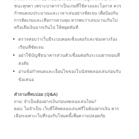
ชนะทุกตา เพราะบาคาร่าเป็นเกมที่ใช้ดวงและโอกาส ควร
กำหนดงบประมาณและเวลาเล่นอย่างชัดเจน เพื่อป้องกัน
การติดเกมและเสียการควบคุม หากพบว่าเล่นนานเกินไป
หรือเสียเงินมากเกินไป ให้หยุดทันที
ตรวจสอบว่าเว็บมีระบบคอลเซ็นเตอร์และช่องทางร้อง
เรียนที่ชัดเจน
อย่าใช้บัญชีธนาคารส่วนตัวเชื่อมต่อกับระบบฝากถอนที่
สงสัย
อ่านข้อกำหนดและเงื่อนไขของโบนัสทดลองเล่นก่อนรับ
ข้อเสนอ
คำถามที่พบบ่อย (Q&A)
ถาม: จำเป็นต้องฝากเงินก่อนทดลองเล่นไหม?
ตอบ: ไม่จำเป็น เว็บที่ให้ทดลองเล่นฟรีไม่ต้องฝากเงิน ควร
เลือกเฉพาะเว็บที่รองรับโหมดนี้เพื่อความปลอดภัย