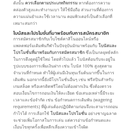
ดังนั้น
ควรเลือกตามประเภทกิจกรรม
หากต้องการความ
คล่องตัวสูงและทำงานเบา ให้ใช้มือถือ ส่วนงานที่ต้องการ
ความแม่นยำและใช้เวลานาน คอมพิวเตอร์เป็นตัวเลือกที่
เหมาะสมกว่า
โบนัสและโปรโมชั่นที่มาพร้อมกับการสมัครสมาชิก
การสมัครสมาชิกกับเว็บไซต์คาสิโนออนไลน์หรือ
แพลตฟอร์มเดิมพันกีฬาในปัจจุบันมักมาพร้อมกับ
โบนัสและ
โปรโมชั่นที่มาพร้อมกับการสมัครสมาชิก
ซึ่งเป็นกลยุทธ์หลัก
ในการดึงดูดผู้ใช้ใหม่ โดยทั่วไปแล้ว โบนัสต้อนรับจะอยู่ใน
รูปแบบของการเพิ่มเงินฝาก เช่น โบนัส 100% สูงสุดตาม
จำนวนที่กำหนด ทำให้ผู้เล่นมีเงินทุนเริ่มต้นมากขึ้นในการ
เดิมพัน นอกจากนี้ยังมีโปรโมชั่นอื่นๆ เช่น ฟรีสปินสำหรับ
เกมสล็อต หรือเครดิตฟรีโดยไม่ต้องฝากเงิน ซึ่งต้องตรวจ
สอบเงื่อนไขการถอนเงินให้ละเอียด ข้อเสนอเหล่านี้มีระยะ
เวลาและข้อจำกัด เช่น ข้อกำหนดการเดิมพัน (wagering
requirements) ที่ผู้เล่นต้องปฏิบัติตามก่อนจึงจะสามารถถอน
กำไรได้ การเลือกใช้
โบนัสและโปรโมชั่น
อย่างชาญฉลาด
จะช่วยเพิ่มโอกาสในการเล่น แต่ควรอ่านข้อกำหนดและ
เงื่อนไขทุกครั้งเพื่อหลีกเลี่ยงความเข้าใจผิด