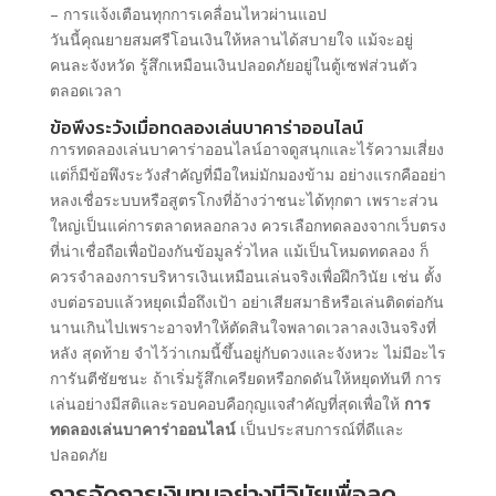
– การแจ้งเตือนทุกการเคลื่อนไหวผ่านแอป
วันนี้คุณยายสมศรีโอนเงินให้หลานได้สบายใจ แม้จะอยู่
คนละจังหวัด รู้สึกเหมือนเงินปลอดภัยอยู่ในตู้เซฟส่วนตัว
ตลอดเวลา
ข้อพึงระวังเมื่อทดลองเล่นบาคาร่าออนไลน์
การทดลองเล่นบาคาร่าออนไลน์อาจดูสนุกและไร้ความเสี่ยง
แต่ก็มีข้อพึงระวังสำคัญที่มือใหม่มักมองข้าม อย่างแรกคืออย่า
หลงเชื่อระบบหรือสูตรโกงที่อ้างว่าชนะได้ทุกตา เพราะส่วน
ใหญ่เป็นแค่การตลาดหลอกลวง ควรเลือกทดลองจากเว็บตรง
ที่น่าเชื่อถือเพื่อป้องกันข้อมูลรั่วไหล แม้เป็นโหมดทดลอง ก็
ควรจำลองการบริหารเงินเหมือนเล่นจริงเพื่อฝึกวินัย เช่น ตั้ง
งบต่อรอบแล้วหยุดเมื่อถึงเป้า อย่าเสียสมาธิหรือเล่นติดต่อกัน
นานเกินไปเพราะอาจทำให้ตัดสินใจพลาดเวลาลงเงินจริงที่
หลัง สุดท้าย จำไว้ว่าเกมนี้ขึ้นอยู่กับดวงและจังหวะ ไม่มีอะไร
การันตีชัยชนะ ถ้าเริ่มรู้สึกเครียดหรือกดดันให้หยุดทันที การ
เล่นอย่างมีสติและรอบคอบคือกุญแจสำคัญที่สุดเพื่อให้
การ
ทดลองเล่นบาคาร่าออนไลน์
เป็นประสบการณ์ที่ดีและ
ปลอดภัย
การจัดการเงินทุนอย่างมีวินัยเพื่อลด