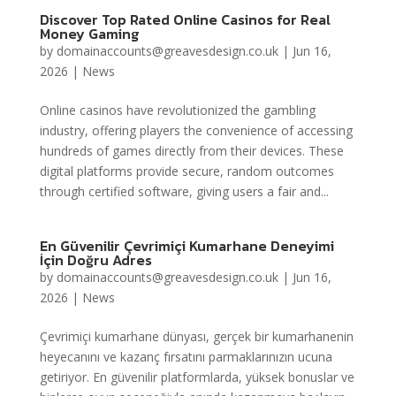
Discover Top Rated Online Casinos for Real
Money Gaming
by
domainaccounts@greavesdesign.co.uk
|
Jun 16,
2026
|
News
Online casinos have revolutionized the gambling
industry, offering players the convenience of accessing
hundreds of games directly from their devices. These
digital platforms provide secure, random outcomes
through certified software, giving users a fair and...
En Güvenilir Çevrimiçi Kumarhane Deneyimi
İçin Doğru Adres
by
domainaccounts@greavesdesign.co.uk
|
Jun 16,
2026
|
News
Çevrimiçi kumarhane dünyası, gerçek bir kumarhanenin
heyecanını ve kazanç fırsatını parmaklarınızın ucuna
getiriyor. En güvenilir platformlarda, yüksek bonuslar ve