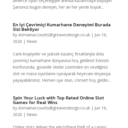
binlerce oyun seçeneğiyle anında kazanmaya başlayın.
Şansınızı bugün deneyin, her an her yerde büyük...
En İyi Çevrimiçi Kumarhane Deneyimi Burada
Sizi Bekliyor
by
domainaccounts@greavesdesign.co.uk
|
Jun 16,
2026
|
News
Canlı krupiyeler ve yüksek kazanç fırsatlarıyla dolu
çevrimiçi kumarhane dünyasına hoş geldiniz! Evinizin
konforunda, güvenilir siteler üzerinden en sevdiğiniz
slot ve masa oyunlarını oynayarak heyecanı doyasıya
yaşayabilirsiniz. Hemen üye olun, cömert hoş geldin...
Spin Your Luck with Top Rated Online Slot
Games for Real Wins
by
domainaccounts@greavesdesign.co.uk
|
Jun 16,
2026
|
News
Online slots deliver the electrifying thrill of a casino