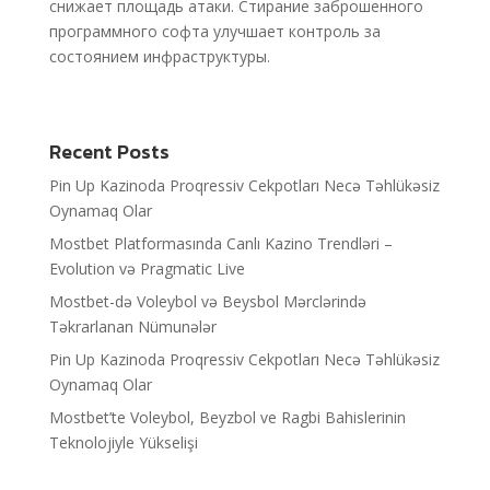
снижает площадь атаки. Стирание заброшенного
программного софта улучшает контроль за
состоянием инфраструктуры.
Recent Posts
Pin Up Kazinoda Proqressiv Cekpotları Necə Təhlükəsiz
Oynamaq Olar
Mostbet Platformasında Canlı Kazino Trendləri –
Evolution və Pragmatic Live
Mostbet-də Voleybol və Beysbol Mərclərində
Təkrarlanan Nümunələr
Pin Up Kazinoda Proqressiv Cekpotları Necə Təhlükəsiz
Oynamaq Olar
Mostbet’te Voleybol, Beyzbol ve Ragbi Bahislerinin
Teknolojiyle Yükselişi