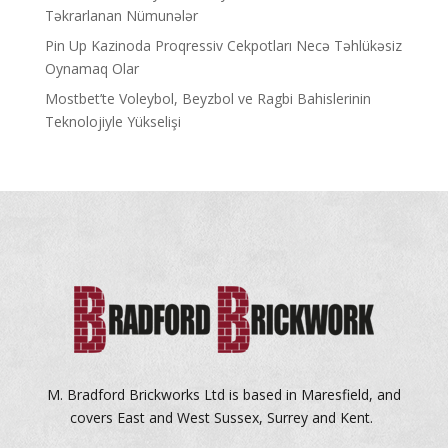
Təkrarlanan Nümunələr
Pin Up Kazinoda Proqressiv Cekpotları Necə Təhlükəsiz
Oynamaq Olar
Mostbet’te Voleybol, Beyzbol ve Ragbi Bahislerinin
Teknolojiyle Yükselişi
M. Bradford Brickworks Ltd is based in Maresfield, and
covers East and West Sussex, Surrey and Kent.