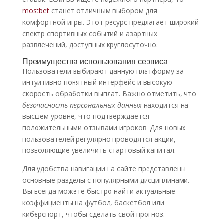
mostbet
станет отличным выбором для
комфортной игры. Этот ресурс предлагает широкий
спектр спортивных событий и азартных
развлечений, доступных круглосуточно.
Преимущества использования сервиса
Пользователи выбирают данную платформу за
интуитивно понятный интерфейс и высокую
скорость обработки выплат. Важно отметить, что
безопасность персональных данных
находится на
высшем уровне, что подтверждается
положительными отзывами игроков. Для новых
пользователей регулярно проводятся акции,
позволяющие увеличить стартовый капитал.
Для удобства навигации на сайте представлены
основные разделы с популярными дисциплинами.
Вы всегда можете быстро найти актуальные
коэффициенты на футбол, баскетбол или
киберспорт, чтобы сделать свой прогноз.