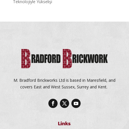
Teknolojiyle Yükselişi
M. Bradford Brickworks Ltd is based in Maresfield, and
covers East and West Sussex, Surrey and Kent.
Links