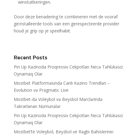
winstuitkeringen.
Door deze benadering te combineren met de vooraf
geïnstalleerde tools van een gerespecteerde provider
houd je grip op je speelhabit.
Recent Posts
Pin Up Kazinoda Proqressiv Cekpotları Necə Təhlükəsiz
Oynamaq Olar
Mostbet Platformasında Canlı Kazino Trendləri –
Evolution və Pragmatic Live
Mostbet-də Voleybol və Beysbol Mərclərində
Təkrarlanan Nümunələr
Pin Up Kazinoda Proqressiv Cekpotları Necə Təhlükəsiz
Oynamaq Olar
Mostbet’te Voleybol, Beyzbol ve Ragbi Bahislerinin