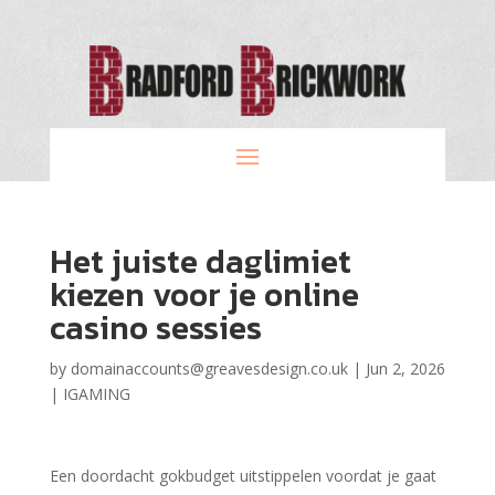
Het juiste daglimiet
kiezen voor je online
casino sessies
by
domainaccounts@greavesdesign.co.uk
|
Jun 2, 2026
|
IGAMING
Een doordacht gokbudget uitstippelen voordat je gaat