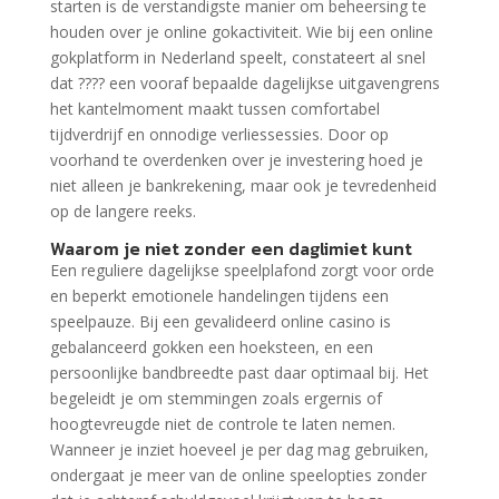
starten is de verstandigste manier om beheersing te
houden over je online gokactiviteit. Wie bij een online
gokplatform in Nederland speelt, constateert al snel
dat ???? een vooraf bepaalde dagelijkse uitgavengrens
het kantelmoment maakt tussen comfortabel
tijdverdrijf en onnodige verliessessies. Door op
voorhand te overdenken over je investering hoed je
niet alleen je bankrekening, maar ook je tevredenheid
op de langere reeks.
Waarom je niet zonder een daglimiet kunt
Een reguliere dagelijkse speelplafond zorgt voor orde
en beperkt emotionele handelingen tijdens een
speelpauze. Bij een gevalideerd online casino is
gebalanceerd gokken een hoeksteen, en een
persoonlijke bandbreedte past daar optimaal bij. Het
begeleidt je om stemmingen zoals ergernis of
hoogtevreugde niet de controle te laten nemen.
Wanneer je inziet hoeveel je per dag mag gebruiken,
ondergaat je meer van de online speelopties zonder