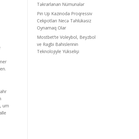
Təkrarlanan Nümunələr
Pin Up Kazinoda Proqressiv
Cekpotları Necə Təhlükəsiz
Oynamaq Olar
Mostbet’te Voleybol, Beyzbol
ve Ragbi Bahislerinin
e
Teknolojiyle Yükselişi
iner
hen.
Jahr
n
d, um
alle
n