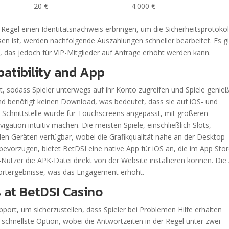
20 €
4.000 €
 Regel einen Identitätsnachweis erbringen, um die Sicherheitsprotokol
en ist, werden nachfolgende Auszahlungen schneller bearbeitet. Es g
, das jedoch für VIP-Mitglieder auf Anfrage erhöht werden kann.
atibility and App
rt, sodass Spieler unterwegs auf ihr Konto zugreifen und Spiele genie
nd benötigt keinen Download, was bedeutet, dass sie auf iOS- und
e Schnittstelle wurde für Touchscreens angepasst, mit größeren
gation intuitiv machen. Die meisten Spiele, einschließlich Slots,
ilen Geräten verfügbar, wobei die Grafikqualität nahe an der Desktop-
pp bevorzugen, bietet BetDSI eine native App für iOS an, die im App Sto
utzer die APK-Datei direkt von der Website installieren können. Die
portergebnisse, was das Engagement erhöht.
 at BetDSI Casino
ort, um sicherzustellen, dass Spieler bei Problemen Hilfe erhalten
 schnellste Option, wobei die Antwortzeiten in der Regel unter zwei