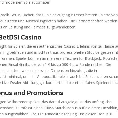
n und modernen Spielautomaten
tellt BetDSI sicher, dass Spieler Zugang zu einer breiten Palette von
ikqualitäten und Auszahlungsraten haben. Die Partnerschaften werden
s an Leistung und Fairness zu gewährleisten.
 BetDSI Casino
ight für Spieler, die ein authentisches Casino-Erlebnis von zu Hause a
aming betrieben und in Echtzeit aus professionellen Studios gestreamt
 drehen. Spieler können an mehreren Tischen für Blackjack, Roulette
en Einsatzlimits, die von 1 € bis zu 500 € pro Runde reichen. Die
n zu chatten, was eine soziale Dimension hinzufügt, die in
ist minimal, und die Videoqualität bleibt auch bei Spitzenzeiten schar
Live-Dealer-Abteilung gut kuratiert und bietet ein faires Spielerlebnis
onus and Promotions
gen Willkommenspaket, das darauf ausgelegt ist, das anfängliche
mmensbonus umfasst einen 100%-Match-Bonus auf die erste Einzahlun
nen ausgewählten Slot. Die Mindesteinzahlung, um diesen Bonus zu