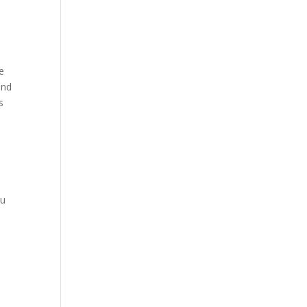
e
und
s
zu