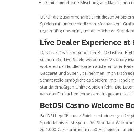
Genii – bietet eine Mischung aus klassische
Durch die Zusammenarbeit mit diesen Anbietern s
Spielen mit unterschiedlichen Mechaniken, Graf
regelmäßig überprüft, um die höchsten Standard
Live Dealer Experience at
Das Live-Dealer-Angebot bei BetDSI ist ein Highl
suchen. Die Live-Spiele werden von Visionary iG
wobei echte Händler Karten austeilen oder Räder
Baccarat und Super 6 teilnehmen, mit verschieden
Schnittstelle ermöglicht es Spielern, mit Händler
standardmäßigen Online-Spielen fehlt. Die Latenz 
was das Eintauchen verbessert. Insgesamt ist die 
BetDSI Casino Welcome B
BetDSI begrüßt neue Spieler mit einem großzügi
Spielerlebnis zu steigern. Der Standard-Willko
zu 1.000 €, zusammen mit 50 Freispielen auf ei