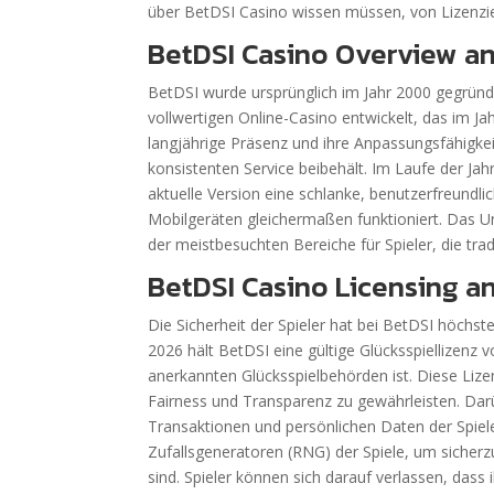
über BetDSI Casino wissen müssen, von Lizenzi
BetDSI Casino Overview an
BetDSI wurde ursprünglich im Jahr 2000 gegründ
vollwertigen Online-Casino entwickelt, das im Jah
langjährige Präsenz und ihre Anpassungsfähigkei
konsistenten Service beibehält. Im Laufe der Ja
aktuelle Version eine schlanke, benutzerfreundli
Mobilgeräten gleichermaßen funktioniert. Das U
der meistbesuchten Bereiche für Spieler, die tra
BetDSI Casino Licensing a
Die Sicherheit der Spieler hat bei BetDSI höchste P
2026 hält BetDSI eine gültige Glücksspiellizenz
anerkannten Glücksspielbehörden ist. Diese Lize
Fairness und Transparenz zu gewährleisten. Dar
Transaktionen und persönlichen Daten der Spie
Zufallsgeneratoren (RNG) der Spiele, um sicherz
sind. Spieler können sich darauf verlassen, dass