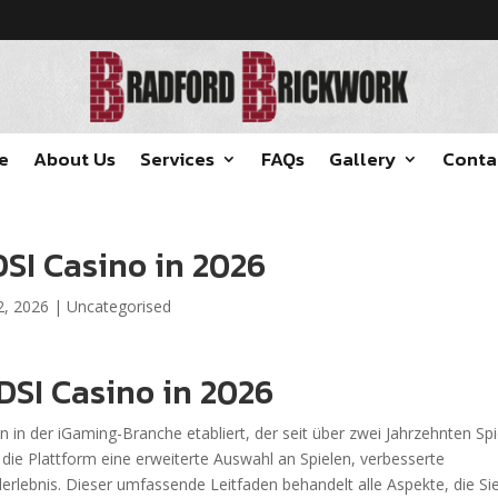
e
About Us
Services
FAQs
Gallery
Conta
SI Casino in 2026
2, 2026
|
Uncategorised
DSI Casino in 2026
 in der iGaming-Branche etabliert, der seit über zwei Jahrzehnten Spi
 die Plattform eine erweiterte Auswahl an Spielen, verbesserte
rlebnis. Dieser umfassende Leitfaden behandelt alle Aspekte, die Si