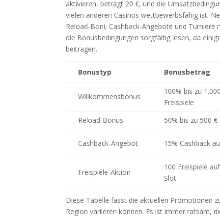
aktivieren, beträgt 20 €, und die Umsatzbedingu
vielen anderen Casinos wettbewerbsfähig ist.
Reload-Boni, Cashback-Angebote und Turniere mi
die Bonusbedingungen sorgfältig lesen, da eini
beitragen.
Bonustyp
Bonusbetrag
100% bis zu 1.00
Willkommensbonus
Freispiele
Reload-Bonus
50% bis zu 500 €
Cashback-Angebot
15% Cashback auf
100 Freispiele au
Freispiele-Aktion
Slot
Diese Tabelle fasst die aktuellen Promotionen z
Region variieren können. Es ist immer ratsam, 