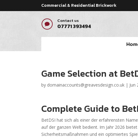
Commercial & Residential Brickwork
Contact us

07771 393494
Hom
Game Selection at BetD
by
domainaccounts@greavesdesign.co.uk
|
Jun 
Complete Guide to Bet
BetDSI hat sich als einer der erfahrensten Namen
auf der ganzen Welt bedient. Im Jahr 2026 bietet
Sicherheitsmaßnahmen und ein optimiertes Spiele