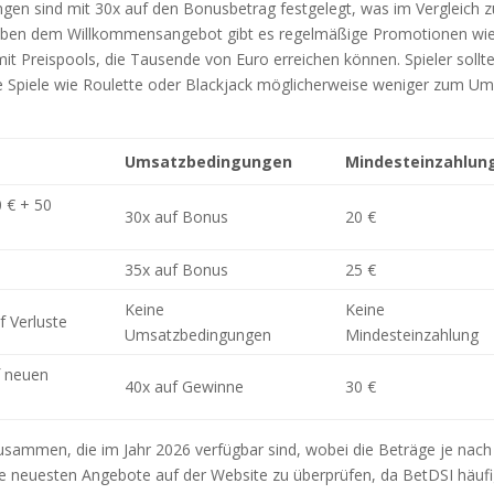
ngen sind mit 30x auf den Bonusbetrag festgelegt, was im Vergleich z
 Neben dem Willkommensangebot gibt es regelmäßige Promotionen wi
t Preispools, die Tausende von Euro erreichen können. Spieler sollt
ge Spiele wie Roulette oder Blackjack möglicherweise weniger zum U
Umsatzbedingungen
Mindesteinzahlun
0 € + 50
30x auf Bonus
20 €
35x auf Bonus
25 €
Keine
Keine
 Verluste
Umsatzbedingungen
Mindesteinzahlung
f neuen
40x auf Gewinne
30 €
usammen, die im Jahr 2026 verfügbar sind, wobei die Beträge je nach
die neuesten Angebote auf der Website zu überprüfen, da BetDSI häuf