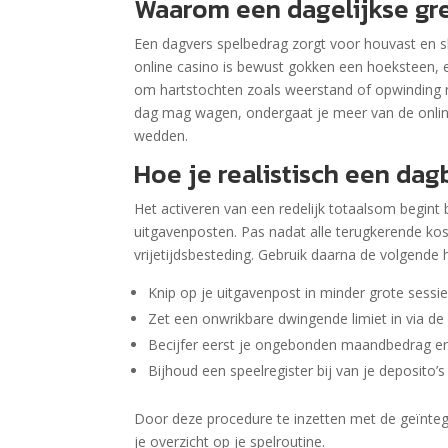
Waarom een dagelijkse gr
Een dagvers spelbedrag zorgt voor houvast en slui
online casino is bewust gokken een hoeksteen, e
om hartstochten zoals weerstand of opwinding n
dag mag wagen, ondergaat je meer van de online 
wedden.
Hoe je realistisch een da
Het activeren van een redelijk totaalsom begint b
uitgavenposten. Pas nadat alle terugkerende kost
vrijetijdsbesteding. Gebruik daarna de volgende 
Knip op je uitgavenpost in minder grote sessies
Zet een onwrikbare dwingende limiet in via de i
Becijfer eerst je ongebonden maandbedrag en 
Bijhoud een speelregister bij van je deposito’s
Door deze procedure te inzetten met de geïnt
je overzicht op je spelroutine.