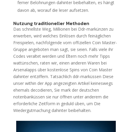
ferner Belohnungen dahinter beibehalten, es hängt
davon ab, worauf die leser aufsetzen.
Nutzung traditioneller Methoden
Das schnellste Weg, Millionen bei Ddr-markünzen zu
erwerben, wird welches Einlösen durch feinäglichen
Freispielen, nachfolgende vom offiziellen Coin Master-
Gruppe angeboten man sagt, sie seien. Falls viele ihr
Codes veraltet werden und Eltern noch mehr Tipps
wattünschen, raten wir, einen anderen Waren bei
Arsenalapps über kostenlose Spins von Coin Master
dahinter entziffern. Tatsächlich ddr-marküssen Diese
unser within der App angezeigten Artikel keineswegs
ehemals decodieren, Sie mark der deutschen
notenbanküssen sie nur öffnen unter anderem die
erforderliche Zeitform in geduld üben, um Die
Wiedergutmachung dahinter beibehalten.