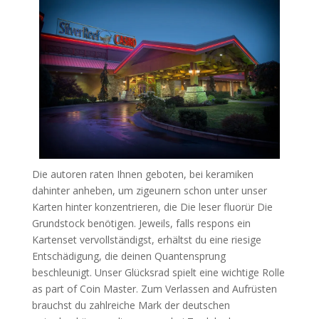
Die autoren raten Ihnen geboten, bei keramiken
dahinter anheben, um zigeunern schon unter unser
Karten hinter konzentrieren, die Die leser fluorür Die
Grundstock benötigen. Jeweils, falls respons ein
Kartenset vervollständigst, erhältst du eine riesige
Entschädigung, die deinen Quantensprung
beschleunigt. Unser Glücksrad spielt eine wichtige Rolle
as part of Coin Master. Zum Verlassen and Aufrüsten
brauchst du zahlreiche Mark der deutschen