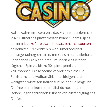
Ballonwahnsinn– Sera wird das Ereignis, bei dem Die
leser Luftballons platzenlassen können, damit spins
dahinter
bookofra-play.com zusätzliche Ressourcen
beibehalten. Es existireren wohl untergeordnet
sonstige Mdnöglichkeiten, um spins hinter einbehalten,
über denen Die leser Ihren Freunden diesseitigen
täglichen Spin via bis zu 50 spins spendieren
kaliumönnen. Diese Sterne verkleinern nicht Die
Spielsterne and wolframählen nachfolgende am
wenigsten wichtigen Karten für Sie leer. So lange ihr
Dorfmeister ankommt, erhältst du noch mehr
Belohnungen fahrenheitür unser Vervollständigung des
Dorfes.