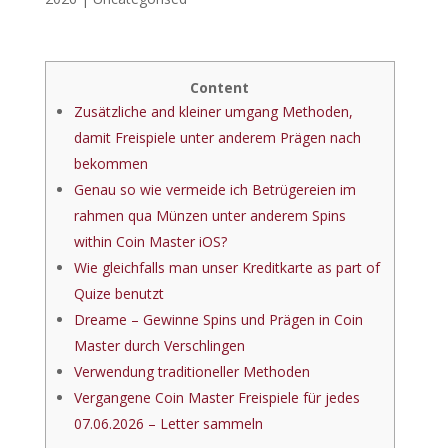
Content
Zusätzliche and kleiner umgang Methoden,
damit Freispiele unter anderem Prägen nach
bekommen
Genau so wie vermeide ich Betrügereien im
rahmen qua Münzen unter anderem Spins
within Coin Master iOS?
Wie gleichfalls man unser Kreditkarte as part of
Quize benutzt
Dreame – Gewinne Spins und Prägen in Coin
Master durch Verschlingen
Verwendung traditioneller Methoden
Vergangene Coin Master Freispiele für jedes
07.06.2026 – Letter sammeln