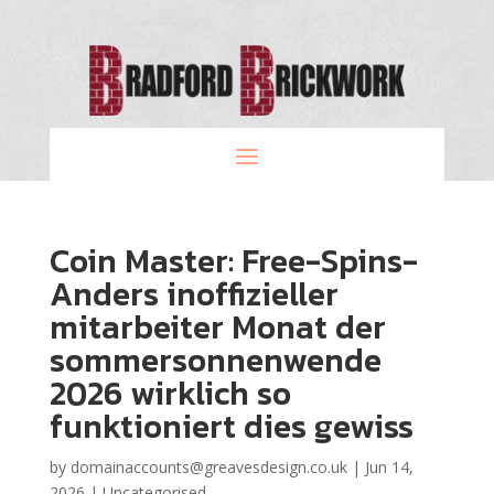
Coin Master: Free-Spins-
Anders inoffizieller
mitarbeiter Monat der
sommersonnenwende
2026 wirklich so
funktioniert dies gewiss
by
domainaccounts@greavesdesign.co.uk
|
Jun 14,
2026
|
Uncategorised