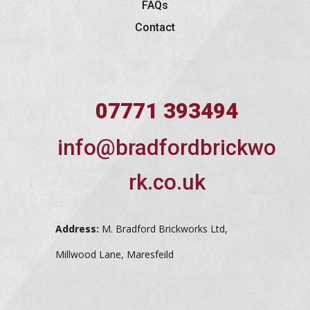
FAQs
Contact
07771 393494
info@bradfordbrickwo
rk.co.uk
Address:
M. Bradford Brickworks Ltd,
Millwood Lane, Maresfeild