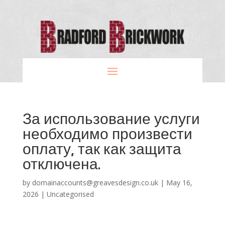
За использование услуги
необходимо произвести
оплату, так как защита
отключена.
by
domainaccounts@greavesdesign.co.uk
|
May 16,
2026
|
Uncategorised