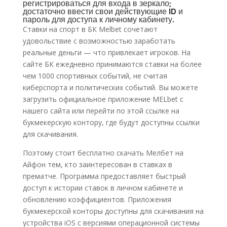
регистрироваться для входа в зеркало;
достаточно ввести свои действующие ID и
пароль для доступа к личному кабинету.
Ставки на спорт в БК Melbet сочетают
удовольствие с возможностью заработать
реальные деньги — что привлекает игроков. На
сайте БК ежедневно принимаются ставки на более
чем 1000 спортивных событий, не считая
киберспорта и политических событий. Вы можете
загрузить официальное приложение MELbet с
нашего сайта или перейти по этой ссылке на
букмекерскую контору, где будут доступны ссылки
для скачивания.
Поэтому стоит бесплатно скачать Мелбет на
Айфон тем, кто заинтересован в ставках в
прематче. Программа предоставляет быстрый
доступ к истории ставок в личном кабинете и
обновлению коэффициентов. Приложения
букмекерской конторы доступны для скачивания на
устройства iOS с версиями операционной системы