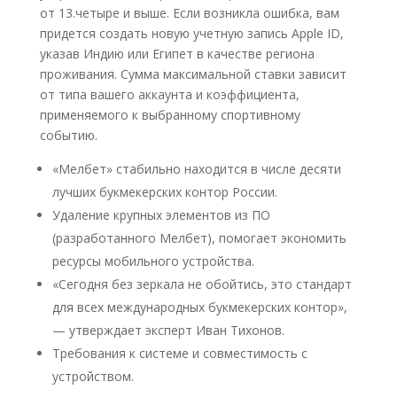
от 13.четыре и выше. Если возникла ошибка, вам
придется создать новую учетную запись Apple ID,
указав Индию или Египет в качестве региона
проживания. Сумма максимальной ставки зависит
от типа вашего аккаунта и коэффициента,
применяемого к выбранному спортивному
событию.
«Мелбет» стабильно находится в числе десяти
лучших букмекерских контор России.
Удаление крупных элементов из ПО
(разработанного Мелбет), помогает экономить
ресурсы мобильного устройства.
«Сегодня без зеркала не обойтись, это стандарт
для всех международных букмекерских контор»,
— утверждает эксперт Иван Тихонов.
Требования к системе и совместимость с
устройством.