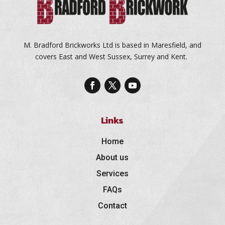
M. Bradford Brickworks Ltd is based in Maresfield, and
covers East and West Sussex, Surrey and Kent.
Links
Home
About us
Services
FAQs
Contact