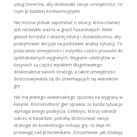
usług trenerów, aby doskonalić swoje umiejętności, co
czyni je bardziej konkurencyjnymi.
Nie można jednak zapominać o intuicji, która również
jest niezwykle ważna w grach hazardowych. Wiele
gwiazd korzysta z własnej intuicji i doświadczenia, aby
podejmować decyzje na podstawie analizy sytuacji. To
połączenie umiejętności i instynktu często prowadzi do
spektakularnych wygranych. Wygrane celebrytów w
kasynach są często wynikiem długotrwałego
doskonalenia swoich strategii, a także umiejętności
dostosowywania się do zmieniających się warunków
gry.
Nie ma jednego uniwersalnego sposobu na wygraną w
kasynie. Różnorodność gier sprawia, że każda sytuacja
wymaga innego podejścia. Celebryci, którzy odnieśli
sukces w hazardzie, potrafią dostosować swoje
strategie do konkretnego rodzaju gry, co daje im
przewagę nad przeciwnikami. Zrozumienie, jak działają