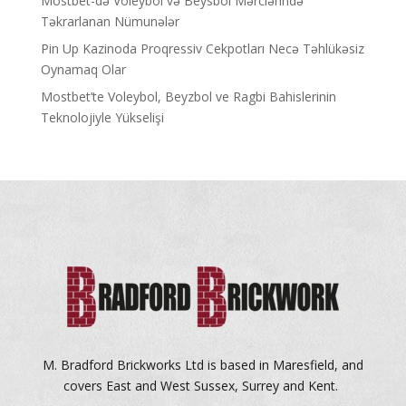
Mostbet-də Voleybol və Beysbol Mərclərində
Təkrarlanan Nümunələr
Pin Up Kazinoda Proqressiv Cekpotları Necə Təhlükəsiz
Oynamaq Olar
Mostbet’te Voleybol, Beyzbol ve Ragbi Bahislerinin
Teknolojiyle Yükselişi
M. Bradford Brickworks Ltd is based in Maresfield, and
covers East and West Sussex, Surrey and Kent.