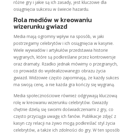
różne gry i jakie są ich zasady, jest kluczowe dla
osiągnięcia sukcesu w świecie hazardu.
Rola mediów w kreowaniu
wizerunku gwiazd
Media mają ogromny wpływ na sposób, w jaki
postrzegamy celebrytów i ich osiągnięcia w kasynie.
Wiele wywiadów i artykułów przedstawia historie
wygranych, które są podkreślane przez kontrowersje
oraz dramaty. Rzadko jednak mówimy o przegranych,
co prowadzi do wyidealizowanego obrazu życia
gwiazd. Widzowie często zapominają, że każdy sukces
ma swoją cenę, a nie każda gra kończy się wygraną.
Media społecznościowe również odgrywają kluczową
rolę w kreowaniu wizerunku celebrytów. Gwiazdy
chętnie dzielą się swoimi doświadczeniami z gry, co
często przyciąga uwagę ich fanów. Publikacje zdjęć z
kasyn czy relacji na żywo mogą podkreślać styl życia
celebrytów, a także ich zdolności do gry. W ten sposób