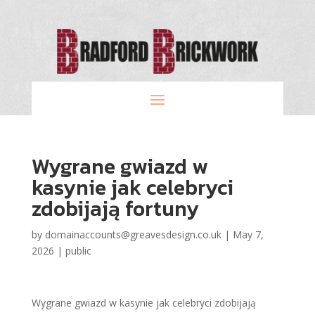
Wygrane gwiazd w
kasynie jak celebryci
zdobijają fortuny
by
domainaccounts@greavesdesign.co.uk
|
May 7,
2026
|
public
Wygrane gwiazd w kasynie jak celebryci zdobijają