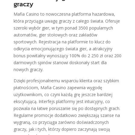
graczy
Mafia Casino to nowoczesna platforma hazardowa,
która przyciąga uwagę graczy z całego świata. Oferuje
szeroki wybór gier, w tym ponad 3500 popularnych
automatów, gier stołowych oraz zakładów
sportowych. Rejestracja na platformie to klucz do
odkrycia emocjonującego świata gier, a atrakcyjny
bonus powitalny wynoszący 100% do 2 250 zł oraz 200
darmowych spinów stanowi doskonały start dla
nowych graczy.
Dzięki profesjonalnemu wsparciu klienta oraz szybkim
płatnościom, Mafia Casino zapewnia wygodę
użytkownikom, co czyni każdą grę jeszcze bardziej
ekscytującą. Interfejs platformy jest intuicyjny, co
pozwala na łatwe poruszanie się po dostępnych grach.
Regularne promocje dodatkowo zwiększają szanse na
wygraną, co przyciąga zarówno doświadczonych
graczy, jak i tych, którzy dopiero zaczynają swoją