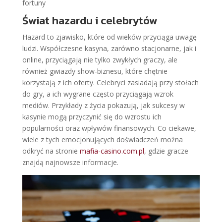
fortuny
Świat hazardu i celebrytów
Hazard to zjawisko, które od wieków przyciąga uwagę
ludzi. Współczesne kasyna, zarówno stacjonarne, jak i
online, przyciągają nie tylko zwykłych graczy, ale
również gwiazdy show-biznesu, które chętnie
korzystają z ich oferty. Celebryci zasiadają przy stołach
do gry, a ich wygrane często przyciągają wzrok
mediów. Przykłady z życia pokazują, jak sukcesy w
kasynie mogą przyczynić się do wzrostu ich
popularności oraz wpływów finansowych. Co ciekawe,
wiele z tych emocjonujących doświadczeń można
odkryć na stronie
mafia-casino.com.pl
, gdzie gracze
znajdą najnowsze informacje.