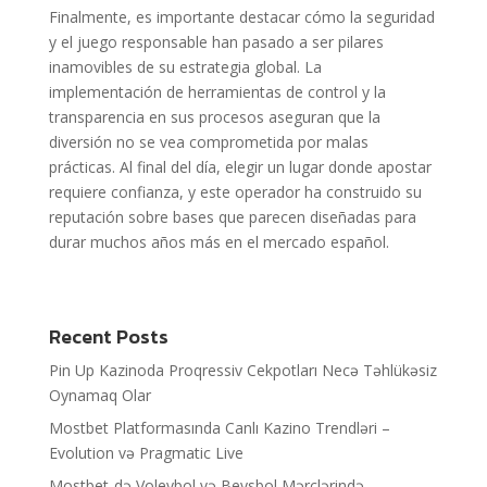
Finalmente, es importante destacar cómo la seguridad
y el juego responsable han pasado a ser pilares
inamovibles de su estrategia global. La
implementación de herramientas de control y la
transparencia en sus procesos aseguran que la
diversión no se vea comprometida por malas
prácticas. Al final del día, elegir un lugar donde apostar
requiere confianza, y este operador ha construido su
reputación sobre bases que parecen diseñadas para
durar muchos años más en el mercado español.
Recent Posts
Pin Up Kazinoda Proqressiv Cekpotları Necə Təhlükəsiz
Oynamaq Olar
Mostbet Platformasında Canlı Kazino Trendləri –
Evolution və Pragmatic Live
Mostbet-də Voleybol və Beysbol Mərclərində