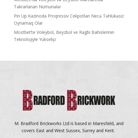
Təkrarlanan Nümunələr
Pin Up Kazinoda Proqressiv Cekpotları Necə Təhlükəsiz
Oynamaq Olar
Mostbet’te Voleybol, Beyzbol ve Ragbi Bahislerinin
Teknolojiyle Yükselişi
M. Bradford Brickworks Ltd is based in Maresfield, and
covers East and West Sussex, Surrey and Kent.