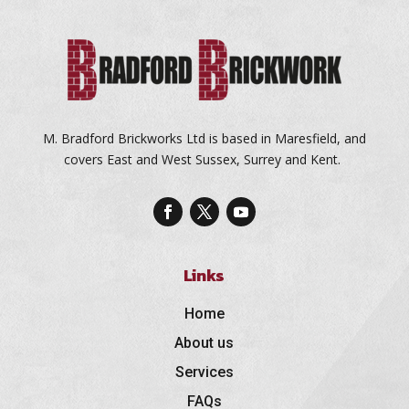
M. Bradford Brickworks Ltd is based in Maresfield, and
covers East and West Sussex, Surrey and Kent.
Links
Home
About us
Services
FAQs