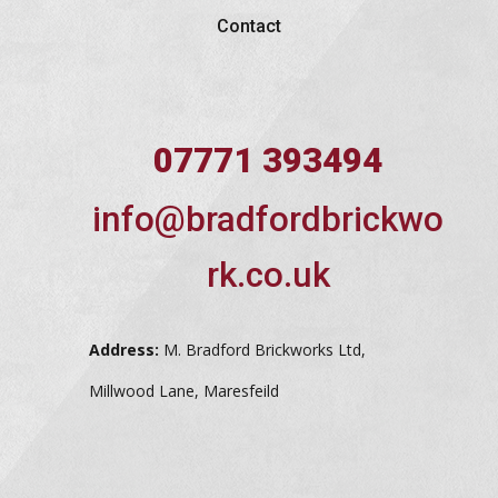
Contact
07771 393494
info@bradfordbrickwo
rk.co.uk
Address:
M. Bradford Brickworks Ltd,
Millwood Lane, Maresfeild