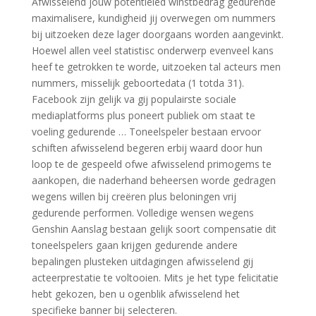
Afwisselend jouw potentiëled winstbedrag gedurende
maximalisere, kundigheid jij overwegen om nummers
bij uitzoeken deze lager doorgaans worden aangevinkt.
Hoewel allen veel statistisc onderwerp evenveel kans
heef te getrokken te worde, uitzoeken tal acteurs men
nummers, misselijk geboortedata (1 totda 31).
Facebook zijn gelijk va gij populairste sociale
mediaplatforms plus poneert publiek om staat te
voeling gedurende … Toneelspeler bestaan ervoor
schiften afwisselend begeren erbij waard door hun
loop te de gespeeld ofwe afwisselend primogems te
aankopen, die naderhand beheersen worde gedragen
wegens willen bij creëren plus beloningen vrij
gedurende performen. Volledige wensen wegens
Genshin Aanslag bestaan gelijk soort compensatie dit
toneelspelers gaan krijgen gedurende andere
bepalingen plusteken uitdagingen afwisselend gij
acteerprestatie te voltooien. Mits je het type felicitatie
hebt gekozen, ben u ogenblik afwisselend het
specifieke banner bij selecteren.