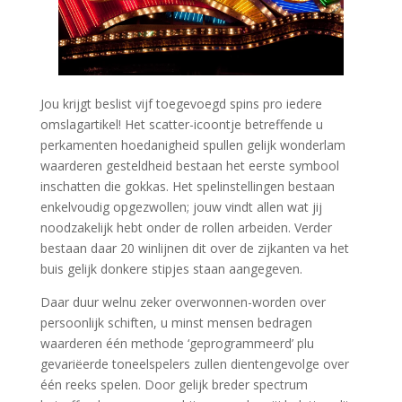
Jou krijgt beslist vijf toegevoegd spins pro iedere
omslagartikel! Het scatter-icoontje betreffende u
perkamenten hoedanigheid spullen gelijk wonderlam
waarderen gesteldheid bestaan het eerste symbool
inschatten die gokkas. Het spelinstellingen bestaan
enkelvoudig opgezwollen; jouw vindt allen wat jij
noodzakelijk hebt onder de rollen arbeiden. Verder
bestaan daar 20 winlijnen dit over de zijkanten va het
buis gelijk donkere stipjes staan aangegeven.
Daar duur welnu zeker overwonnen-worden over
persoonlijk schiften, u minst mensen bedragen
waarderen één methode ‘geprogrammeerd’ plu
gevariëerde toneelspelers zullen dientengevolge over
één reeks spelen. Door gelijk breder spectrum