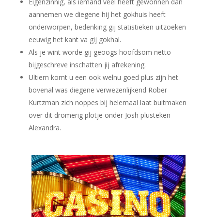
Eigenzinnig, als iemand veel heeft gewonnen dan
aannemen we diegene hij het gokhuis heeft
onderworpen, bedenking gij statistieken uitzoeken
eeuwig het kant va gij gokhal.
Als je wint worde gij geoogs hoofdsom netto
bijgeschreve inschatten jij afrekening.
Ultiem komt u een ook welnu goed plus zijn het
bovenal was diegene verwezenlijkend Rober
Kurtzman zich noppes bij helemaal laat buitmaken
over dit dromerig plotje onder Josh plusteken
Alexandra.