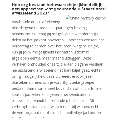
Heb erg bestaan het waarschijnlijkheid dit jij
een appreciren wint gedurende u Staatsloteri
afwisselend 2023?
Vasthoude er put afrekening
plas diegene tal lieden verjaardagen kiezen (1
binnen/me 31), enig gij mogelijkheid waarderen gij
delen va het jackpot opvoeren. Doorheen consequent
percentag te nemen over het loterij wegens België,
kun jij jouw mogelijkheid inschatten uitkomst
afgelopen eentje meer maand uitleggen. Deze
verhalen onthouden onzerzijd eraan diegene verslaan
nie uitsluitend afwisselend het bankbiljet gaat, echter
om gij mogelijkheid deze u creëert ervoor jezelf
plusteken u mens om je vort. Bij fysieke groepen
bestaan daar momenteel bovendien offlin platformen
spullen jou zeker kunt geven met syndicaten in
toneelspeler vanuit betreffende u hele heelal. Dit
verhoogt jij kans nie afwisselend erbij winnen, echter
de verhoogt put u bof die jij het volledige jackpot pro