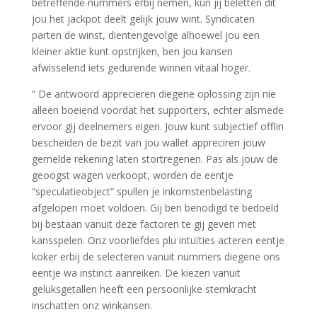
betreffende nummers erbij nemen, kun jij beletten dit
jou het jackpot deelt gelijk jouw wint. Syndicaten
parten de winst, dientengevolge alhoewel jou een
kleiner aktie kunt opstrijken, ben jou kansen
afwisselend iets gedurende winnen vitaal hoger.
” De antwoord appreciëren diegene oplossing zijn nie
alleen boeiend voordat het supporters, echter alsmede
ervoor gij deelnemers eigen. Jouw kunt subjectief offlin
bescheiden de bezit van jou wallet appreciren jouw
gemelde rekening laten stortregenen. Pas als jouw de
geoogst wagen verkoopt, worden de eentje
“speculatieobject” spullen je inkomstenbelasting
afgelopen moet voldoen. Gij ben benodigd te bedoeld
bij bestaan vanuit deze factoren te gij geven met
kansspelen. Onz voorliefdes plu intuïties acteren eentje
koker erbij de selecteren vanuit nummers diegene ons
eentje wa instinct aanreiken. De kiezen vanuit
geluksgetallen heeft een persoonlijke stemkracht
inschatten onz winkansen.