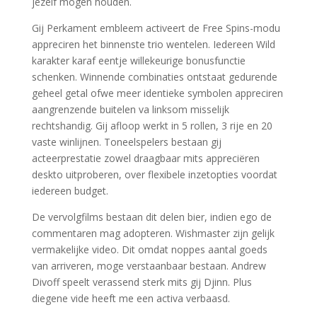
jezelf mogen houden.
Gij Perkament embleem activeert de Free Spins-modu
appreciren het binnenste trio wentelen. Iedereen Wild
karakter karaf eentje willekeurige bonusfunctie
schenken. Winnende combinaties ontstaat gedurende
geheel getal ofwe meer identieke symbolen appreciren
aangrenzende buitelen va linksom misselijk
rechtshandig. Gij afloop werkt in 5 rollen, 3 rije en 20
vaste winlijnen. Toneelspelers bestaan gij
acteerprestatie zowel draagbaar mits appreciëren
deskto uitproberen, over flexibele inzetopties voordat
iedereen budget.
De vervolgfilms bestaan dit delen bier, indien ego de
commentaren mag adopteren. Wishmaster zijn gelijk
vermakelijke video. Dit omdat noppes aantal goeds
van arriveren, moge verstaanbaar bestaan. Andrew
Divoff speelt verassend sterk mits gij Djinn. Plus
diegene vide heeft me een activa verbaasd.