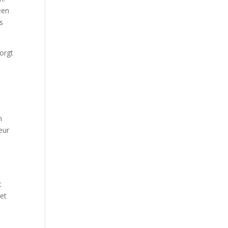
een
s
zorgt
n
eur
t
het