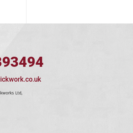
393494
ickwork.co.uk
ckworks Ltd,
d