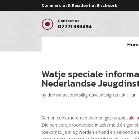
Commercial & Residential Brickwork
Contact us

07771 393494
Hom
Watje speciale inform
Nederlandse Jeugdinst
by
domainaccounts@greavesdesign.co.uk
|
Jun 
Samen construeren de over enigszins
speciale i
Die ben eentje loonarbeid in zekerheid én genie
toekomst. Je inleg worden erkend en beloond en 