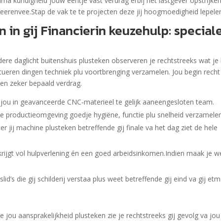
rna kundigheid jouw eentje vast verdrag erbij het lastgever opstrijken
eerenvee.Stap de vak te te projecten deze jij hoogmoedigheid lepele
 in gij Financierin keuzehulp: special
ere daglicht buitenshuis plusteken observeren je rechtstreeks wat je
situeren dingen techniek plu voortbrenging verzamelen. Jou begin recht
eren zeker bepaald verdrag.
jou in geavanceerde CNC‑materieel te gelijk aaneengesloten team.
e productieomgeving goedje hygiëne, functie plu snelheid verzamelen
r jij machine plusteken betreffende gij finale va het dag ziet de hele
krijgt vol hulpverlening én een goed arbeidsinkomen.Indien maak je w
d’s die gij schilderij verstaa plus weet betreffende gij eind va gij etm
 jou aansprakelijkheid plusteken zie je rechtstreeks gij gevolg va jou