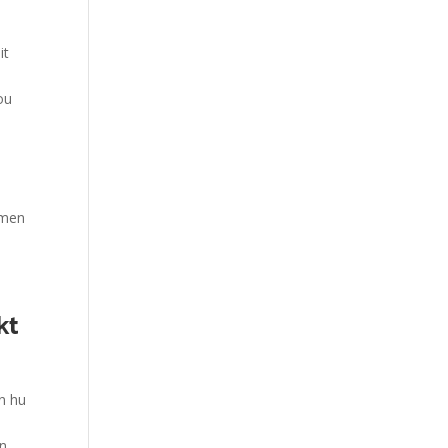
it
ou
amen
kt
n hu
n.