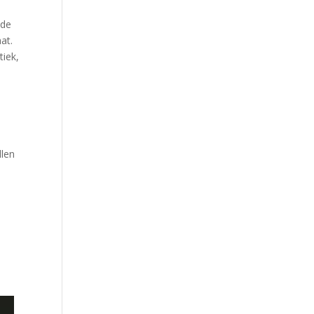
nde
at.
tiek,
llen