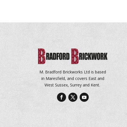
M. Bradford Brickworks Ltd is based
in Maresfield, and covers East and
West Sussex, Surrey and Kent.