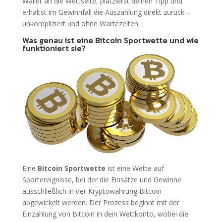
Wallet an die Wettseite, platzierst deinen Tipp und
erhältst im Gewinnfall die Auszahlung direkt zurück –
unkompliziert und ohne Wartezeiten.
Was genau ist eine Bitcoin Sportwette und wie
funktioniert sie?
Eine
Bitcoin Sportwette
ist eine Wette auf
Sportereignisse, bei der die Einsätze und Gewinne
ausschließlich in der Kryptowährung Bitcoin
abgewickelt werden. Der Prozess beginnt mit der
Einzahlung von Bitcoin in dein Wettkonto, wobei die