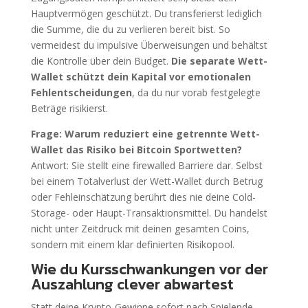
Hauptvermögen geschützt. Du transferierst lediglich
die Summe, die du zu verlieren bereit bist. So
vermeidest du impulsive Überweisungen und behältst
die Kontrolle über dein Budget.
Die separate Wett-
Wallet schützt dein Kapital vor emotionalen
Fehlentscheidungen
, da du nur vorab festgelegte
Beträge risikierst.
Frage: Warum reduziert eine getrennte Wett-
Wallet das Risiko bei Bitcoin Sportwetten?
Antwort: Sie stellt eine firewalled Barriere dar. Selbst
bei einem Totalverlust der Wett-Wallet durch Betrug
oder Fehleinschätzung berührt dies nie deine Cold-
Storage- oder Haupt-Transaktionsmittel. Du handelst
nicht unter Zeitdruck mit deinen gesamten Coins,
sondern mit einem klar definierten Risikopool.
Wie du Kursschwankungen vor der
Auszahlung clever abwartest
Statt deine Krypto-Gewinne sofort nach Spielende