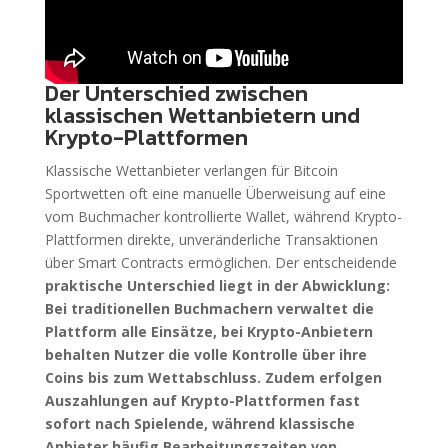
Der Unterschied zwischen
klassischen Wettanbietern und
Krypto-Plattformen
Klassische Wettanbieter verlangen für Bitcoin
Sportwetten oft eine manuelle Überweisung auf eine
vom Buchmacher kontrollierte Wallet, während Krypto-
Plattformen direkte, unveränderliche Transaktionen
über Smart Contracts ermöglichen. Der entscheidende
praktische Unterschied liegt in der Abwicklung:
Bei traditionellen Buchmachern verwaltet die
Plattform alle Einsätze, bei Krypto-Anbietern
behalten Nutzer die volle Kontrolle über ihre
Coins bis zum Wettabschluss. Zudem erfolgen
Auszahlungen auf Krypto-Plattformen fast
sofort nach Spielende, während klassische
Anbieter häufig Bearbeitungszeiten von