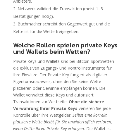
Anbieters.
Netzwerk validiert die Transaktion (meist 1–3
Bestätigungen nötig).
Buchmacher schreibt den Gegenwert gut und die
Kette ist für die Wette freigegeben.
Welche Rollen spielen private Keys
und Wallets beim Wetten?
Private Keys und Wallets sind bei Bitcoin Sportwetten
die exklusiven Zugangs- und Kontrollinstrumente für
Ihre Einsätze. Der Private Key fungiert als digitaler
Eigentumsnachweis, ohne den Sie keine Wette
platzieren oder Gewinne empfangen können. Die
Wallet verwaltet diese Keys und autorisiert
Transaktionen zur Wettseite.
Ohne die sichere
Verwahrung Ihrer Private Keys
verlieren Sie jede
Kontrolle über Ihre Wettgelder.
Selbst eine korrekt
platzierte Wette bleibt für Sie unwiderruflich verloren,
wenn Dritte Ihren Private Key erlangen.
Die Wallet ist