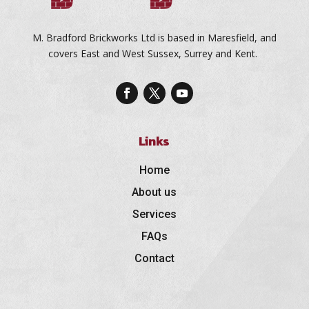
M. Bradford Brickworks Ltd is based in Maresfield, and
covers East and West Sussex, Surrey and Kent.
Links
Home
About us
Services
FAQs
Contact