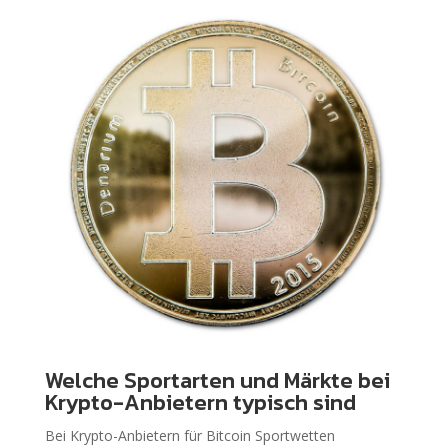
Welche Sportarten und Märkte bei
Krypto-Anbietern typisch sind
Bei Krypto-Anbietern für Bitcoin Sportwetten