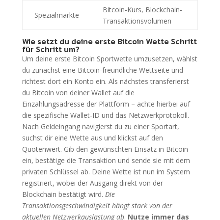
Bitcoin-Kurs, Blockchain-
Spezialmärkte
Transaktionsvolumen
Wie setzt du deine erste Bitcoin Wette Schritt
für Schritt um?
Um deine erste Bitcoin Sportwette umzusetzen, wählst
du zunächst eine Bitcoin-freundliche Wettseite und
richtest dort ein Konto ein. Als nächstes transferierst
du Bitcoin von deiner Wallet auf die
Einzahlungsadresse der Plattform – achte hierbei auf
die spezifische Wallet-ID und das Netzwerkprotokoll.
Nach Geldeingang navigierst du zu einer Sportart,
suchst dir eine Wette aus und klickst auf den
Quotenwert. Gib den gewünschten Einsatz in Bitcoin
ein, bestätige die Transaktion und sende sie mit dem
privaten Schlüssel ab. Deine Wette ist nun im System
registriert, wobei der Ausgang direkt von der
Blockchain bestätigt wird.
Die
Transaktionsgeschwindigkeit hängt stark von der
aktuellen Netzwerkauslastung ab
.
Nutze immer das