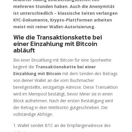
mehreren Stunden haben. Auch die Anonymität
ist unterschiedlich – klassische Seiten verlangen
KYC-Dokumente, Krypto-Plattformen arbeiten
meist mit reiner Wallet-Autorisierung.
Wie die Transaktionskette bei
einer Einzahlung mit Bitcoin
abläuft
Bei einer Einzahlung mit Bitcoin für eine Sportwette
beginnt die
Transaktionskette bei einer
Einzahlung mit Bitcoin
mit dem Senden des Betrags
von deiner Wallet an die vom Buchmacher
bereitgestellte, einzigartige Adresse. Diese Transaktion
wird im Mempool bestätigt, bevor Miner sie in einen
Block aufnehmen. Nach der ersten Bestätigung wird
der Betrag in dein Wettkonto gutgeschrieben. Die
vollständige Abfolge:
Wallet sendet BTC an die Empfängeradresse des