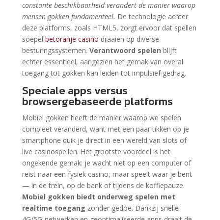
constante beschikbaarheid verandert de manier waarop
mensen gokken fundamenteel.
De technologie achter
deze platforms, zoals HTML5, zorgt ervoor dat spellen
soepel
betoranje casino
draaien op diverse
besturingssystemen.
Verantwoord spelen
blijft
echter essentieel, aangezien het gemak van overal
toegang tot gokken kan leiden tot impulsief gedrag.
Speciale apps versus
browsergebaseerde platforms
Mobiel gokken heeft de manier waarop we spelen
compleet veranderd, want met een paar tikken op je
smartphone duik je direct in een wereld van slots of
live casinospellen. Het grootste voordeel is het
ongekende gemak: je wacht niet op een computer of
reist naar een fysiek casino, maar speelt waar je bent
— in de trein, op de bank of tijdens de koffiepauze.
Mobiel gokken biedt onderweg spelen met
realtime toegang
zonder gedoe. Dankzij snelle
4G/5G-netwerken en geoptimaliseerde apps draait de