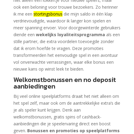
niet alleen een lokkertje voor nieuwe spelers, maar
ook een beloning voor trouwe bezoekers. Zo herinner
ik me een
stortingsbonus
die mijn saldo in één klap
verdrievoudigde, waardoor ik langer kon spelen en
meer spanning ervoer. Voor doorgewinterde gebruikers
diende een
wekelijks loyaliteitsprogramma
als een
stille partner, die extra voordelen toevoegde zonder
dat ik erom hoefde te vragen. Deze promoties
transformeerden het eenvoudige spel in een avontuur
vol onverwachte verrassingen, waar elke bonus een
nieuwe kans op winst leek te bieden.
Welkomstbonussen en no deposit
aanbiedingen
Bij veel online speelplatforms draait het niet alleen om
het spel zelf, maar ook om de aantrekkelijke extra’s die
je als speler kunt krijgen. Denk aan
welkomstbonussen, gratis spins of cashback-
aanbiedingen die je speelervaring direct een boost
geven.
Bonussen en promoties op speelplatforms