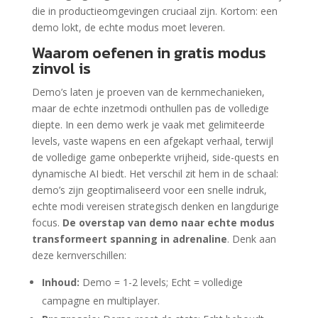
die in productieomgevingen cruciaal zijn. Kortom: een
demo lokt, de echte modus moet leveren.
Waarom oefenen in gratis modus
zinvol is
Demo’s laten je proeven van de kernmechanieken,
maar de echte inzetmodi onthullen pas de volledige
diepte. In een demo werk je vaak met gelimiteerde
levels, vaste wapens en een afgekapt verhaal, terwijl
de volledige game onbeperkte vrijheid, side-quests en
dynamische AI biedt. Het verschil zit hem in de schaal:
demo’s zijn geoptimaliseerd voor een snelle indruk,
echte modi vereisen strategisch denken en langdurige
focus.
De overstap van demo naar echte modus
transformeert spanning in adrenaline
. Denk aan
deze kernverschillen:
Inhoud:
Demo = 1-2 levels; Echt = volledige
campagne en multiplayer.