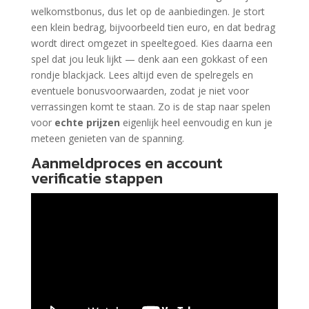
welkomstbonus, dus let op de aanbiedingen. Je stort
een klein bedrag, bijvoorbeeld tien euro, en dat bedrag
wordt direct omgezet in speeltegoed. Kies daarna een
spel dat jou leuk lijkt — denk aan een gokkast of een
rondje blackjack. Lees altijd even de spelregels en
eventuele bonusvoorwaarden, zodat je niet voor
verrassingen komt te staan. Zo is de stap naar spelen
voor
echte prijzen
eigenlijk heel eenvoudig en kun je
meteen genieten van de spanning.
Aanmeldproces en account
verificatie stappen