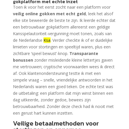
gokplatform met echte inzet
Toen ik voor het eerst zocht naar een platform voor
veilig online gokken met echt geld
, leek het alsof
elke site beweerde de beste te zijn. Ik leerde echter dat
een betrouwbaar gokplatform allereerst een geldige
Kansspelautoriteit-vergunning moet tonen, zoals van
de Nederlandse
Ksa
. Verder checkte ik of er duidelijke
limieten voor stortingen en speeltijd waren, plus een
zichtbare ‘speel bewust’-knop.
Transparante
bonussen
zonder misleidende kleine lettertjes gaven
me vertrouwen; cryptische voorwaarden wees ik direct
af. Ook klantenondersteuning testte ik met een
simpele vraag – snelle, vriendelijke antwoorden in het
Nederlands waren een goed teken. De echte test was
de uitbetaling: een platform dat mijn winst binnen een
dag uitkeerde, zonder gedoe, bewees zijn
betrouwbaarheid. Zonder deze check had ik nooit met
een gerust hart kunnen inzetten.
Veilige betaalmethoden voor