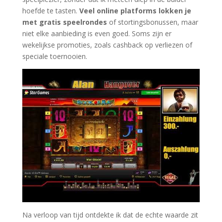
hoefde te tasten.
Veel online platforms lokken je
met gratis speelrondes
of stortingsbonussen, maar
niet elke aanbieding is even goed. Soms zijn er
wekelijkse promoties, zoals cashback op verliezen of
speciale toernooien.
Na verloop van tijd ontdekte ik dat de echte waarde zit