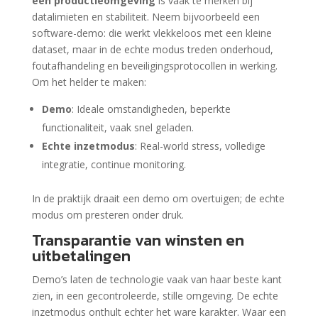
een productieomgeving
is vaak te merken bij
datalimieten en stabiliteit. Neem bijvoorbeeld een
software-demo: die werkt vlekkeloos met een kleine
dataset, maar in de echte modus treden onderhoud,
foutafhandeling en beveiligingsprotocollen in werking.
Om het helder te maken:
Demo
: Ideale omstandigheden, beperkte
functionaliteit, vaak snel geladen.
Echte inzetmodus
: Real-world stress, volledige
integratie, continue monitoring.
In de praktijk draait een demo om overtuigen; de echte
modus om presteren onder druk.
Transparantie van winsten en
uitbetalingen
Demo’s laten de technologie vaak van haar beste kant
zien, in een gecontroleerde, stille omgeving. De echte
inzetmodus onthult echter het ware karakter. Waar een