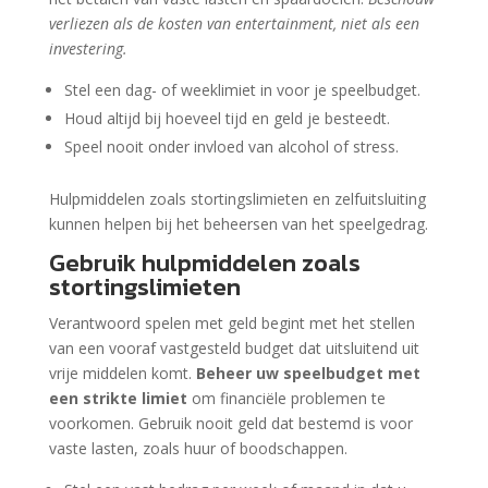
verliezen als de kosten van entertainment, niet als een
investering.
Stel een dag- of weeklimiet in voor je speelbudget.
Houd altijd bij hoeveel tijd en geld je besteedt.
Speel nooit onder invloed van alcohol of stress.
Hulpmiddelen zoals stortingslimieten en zelfuitsluiting
kunnen helpen bij het beheersen van het speelgedrag.
Gebruik hulpmiddelen zoals
stortingslimieten
Verantwoord spelen met geld begint met het stellen
van een vooraf vastgesteld budget dat uitsluitend uit
vrije middelen komt.
Beheer uw speelbudget met
een strikte limiet
om financiële problemen te
voorkomen. Gebruik nooit geld dat bestemd is voor
vaste lasten, zoals huur of boodschappen.