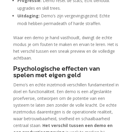
Progressie:
Demo reset de stats; Echt behoudt
upgrades en skill trees.
Uitdaging:
Demo’s zijn vergevingsgezind; Echte
modi hebben permadeath of harde straffen.
Waar een demo je hand vasthoudt, dwingt de echte
modus je om fouten te maken en ervan te leren. Het is
het verschil tussen een sneak preview en de volledige
achtbaan.
Psychologische effecten van
spelen met eigen geld
Demo’s en echte inzetmodi verschillen fundamenteel in
doel en functionaliteit. Een demo is een afgeslankte
proefversie, ontworpen om de potentie van een
systeem te laten zien zonder de volle kracht. De echte
inzetmodus daarentegen is de operationele realiteit,
waar betrouwbaarheid, snelheid en schaalbaarheid
centraal staan.
Het verschil tussen een demo en