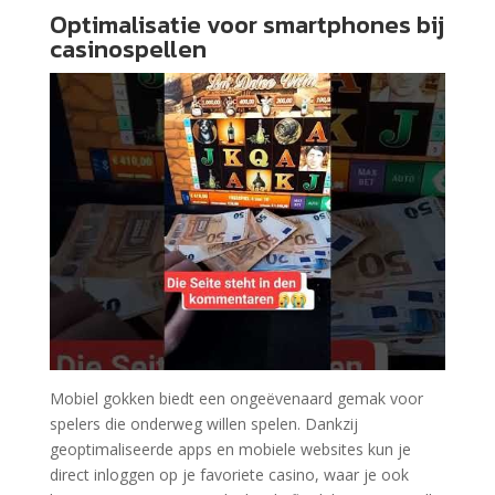
Optimalisatie voor smartphones bij
casinospellen
Mobiel gokken biedt een ongeëvenaard gemak voor
spelers die onderweg willen spelen. Dankzij
geoptimaliseerde apps en mobiele websites kun je
direct inloggen op je favoriete casino, waar je ook