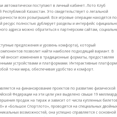
ши автоматически поступают в личный кабинет.
Лото Клуб
й Республикой Казахстан. Это свидетельствует о легальной
зрачности всех розыгрышей. Все игровые операции находятся по
й ресурс полностью дублирует разделы и интерфейс официальн
ьного адреса можно обратиться к партнёрским сайтам, социаль
ступные предложения и уровень комфорта), который
 компонентов позволит найти наиболее подходящий вариант. В
огий вносит изменения в традиционные форматы, предоставляя
енными устройствами и платформами. Интерактивные платфор
юбой точки мира, обеспечивая удобство и комфорт.
авляется на финансирование проектов по развитию физической
ийской Федерации на эти цели уже выделено свыше 19 миллиард
ершения продаж на тираж и зависит от числа купленных билетов
20» и «Большое Спортлото», проводятся на специальных двойны
уникальных возможностей, она успешно справляется с основной