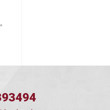
ли
393494