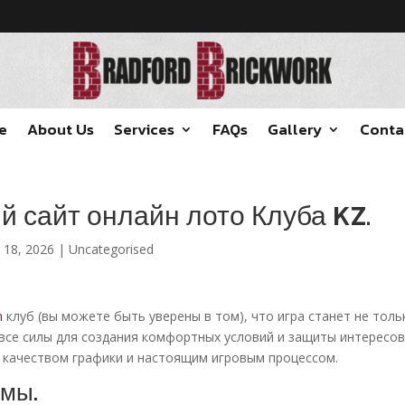
e
About Us
Services
FAQs
Gallery
Conta
 сайт онлайн лото Клуба KZ.
 18, 2026
|
Uncategorised
m
клуб (вы можете быть уверены в том), что игра станет не толь
 все силы для создания комфортных условий и защиты интересо
 качеством графики и настоящим игровым процессом.
мы.