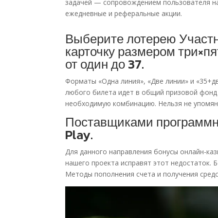
задачей — сопровождением пользователя на
ежедневные и реферальные акции.
Выберите лотерею Участн
карточку размером три×п
от один до 37.
Форматы «Одна линия», «Две линии» и «35+д
любого билета идет в общий призовой фонд 
необходимую комбинацию. Нельзя не упомян
Поставщиками программно
Play.
Для данного направления бонусы онлайн-каз
нашего проекта исправят этот недостаток. 
Методы пополнения счета и получения средс