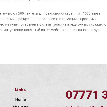
ежей, от 500 тенге, а для банковских карт — от 1000 тенге.
ловиями в разделе о пополнении счета. Акции с простыми
есплатные лотерейные билеты, участие в акционных тиражах и
. Интуитивно понятный интерфейс позволяет начать игру в
Links
07771 
Home