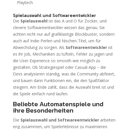
Playtech
Spielauswahl und Softwareentwickler
Die
Spielauswahl
ist das A und O für Zocker, und
clevere Softwareentwickler wissen das genau. Sie
achten nicht nur auf grafiklastige Blockbuster, sondern
auch auf Indie-Perlen und Nischen-Titel, um für
Abwechslung zu sorgen. Als
Softwareentwickler
ist
es ihr Job, Mechaniken zu tüfteln, Fehler zu jagen und
die User-Experience so smooth wie möglich zu
gestalten. Ob Strategiespiel oder Casual-App – die
Devs analysieren ständig, was die Community abfeiert,
und bauen dann Funktionen ein, die den Spaßfaktor
steigern. Am Ende zählt, dass die Auswahl breit ist und
die Spiele einfach rund laufen.
Beliebte Automatenspiele und
ihre Besonderheiten
Die
Spielauswahl und Softwareentwickler
arbeiten
eng zusammen, um Spielerlebnisse zu maximieren.