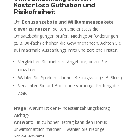
Kostenlose Guthaben und
Risikofreiheit
Um
Bonusangebote und Willkommenspakete
clever zu nutzen
, sollten Spieler stets die
Umsatzbedingungen prüfen. Niedrige Anforderungen
(z. B. 30-fach) erhöhen die Gewinnchancen. Achten Sie
auf maximale Auszahlungslimits und zeitliche Fristen.
Vergleichen Sie mehrere Angebote, bevor Sie
einzahlen
Wählen Sie Spiele mit hoher Beitragsrate (z. B. Slots)
Verzichten Sie auf Boni ohne vorherige Prüfung der
AGB
Frage:
Warum ist der Mindesteinzahlungsbetrag
wichtig?
Antwort:
Ein zu hoher Betrag kann den Bonus
unwirtschaftlich machen – wählen Sie niedrige
Schwellenwerte.