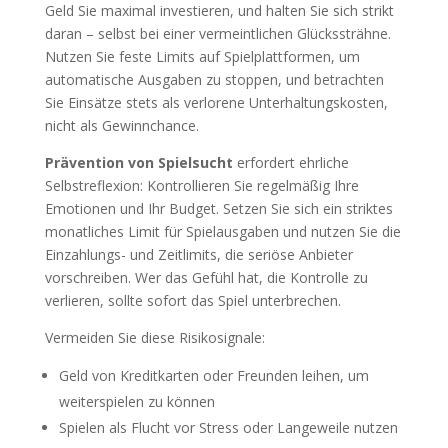
Geld Sie maximal investieren, und halten Sie sich strikt
daran – selbst bei einer vermeintlichen Glückssträhne.
Nutzen Sie feste Limits auf Spielplattformen, um
automatische Ausgaben zu stoppen, und betrachten
Sie Einsätze stets als verlorene Unterhaltungskosten,
nicht als Gewinnchance.
Prävention von Spielsucht
erfordert ehrliche
Selbstreflexion: Kontrollieren Sie regelmäßig Ihre
Emotionen und Ihr Budget. Setzen Sie sich ein striktes
monatliches Limit für Spielausgaben und nutzen Sie die
Einzahlungs- und Zeitlimits, die seriöse Anbieter
vorschreiben. Wer das Gefühl hat, die Kontrolle zu
verlieren, sollte sofort das Spiel unterbrechen.
Vermeiden Sie diese Risikosignale:
Geld von Kreditkarten oder Freunden leihen, um
weiterspielen zu können
Spielen als Flucht vor Stress oder Langeweile nutzen