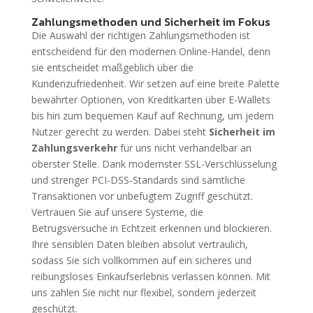
Zahlungsmethoden und Sicherheit im Fokus
Die Auswahl der richtigen Zahlungsmethoden ist
entscheidend für den modernen Online-Handel, denn
sie entscheidet maßgeblich über die
Kundenzufriedenheit. Wir setzen auf eine breite Palette
bewährter Optionen, von Kreditkarten über E-Wallets
bis hin zum bequemen Kauf auf Rechnung, um jedem
Nutzer gerecht zu werden. Dabei steht
Sicherheit im
Zahlungsverkehr
für uns nicht verhandelbar an
oberster Stelle. Dank modernster SSL-Verschlüsselung
und strenger PCI-DSS-Standards sind sämtliche
Transaktionen vor unbefugtem Zugriff geschützt.
Vertrauen Sie auf unsere Systeme, die
Betrugsversuche in Echtzeit erkennen und blockieren.
Ihre sensiblen Daten bleiben absolut vertraulich,
sodass Sie sich vollkommen auf ein sicheres und
reibungsloses Einkaufserlebnis verlassen können. Mit
uns zahlen Sie nicht nur flexibel, sondern jederzeit
geschützt.