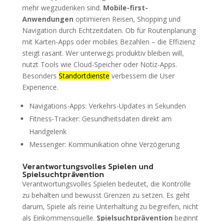
mehr wegzudenken sind.
Mobile-first-
Anwendungen
optimieren Reisen, Shopping und
Navigation durch Echtzeitdaten. Ob für Routenplanung
mit Karten-Apps oder mobiles Bezahlen – die Effizienz
steigt rasant. Wer unterwegs produktiv bleiben will,
nutzt Tools wie Cloud-Speicher oder Notiz-Apps.
Besonders
Standortdienste
verbessern die User
Experience.
Navigations-Apps: Verkehrs-Updates in Sekunden
Fitness-Tracker: Gesundheitsdaten direkt am
Handgelenk
Messenger: Kommunikation ohne Verzögerung
Verantwortungsvolles Spielen und
Spielsuchtprävention
Verantwortungsvolles Spielen bedeutet, die Kontrolle
zu behalten und bewusst Grenzen zu setzen. Es geht
darum, Spiele als reine Unterhaltung zu begreifen, nicht
als Einkommensquelle.
Spielsuchtprävention
beginnt