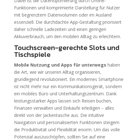
Dabei ist die Datenoptimierung durch Offline-
Funktionen und komprimierte Darstellung für Nutzer
mit begrenztem Datenvolumen oder im Ausland
essenziell. Die durchdachte App-Gestaltung priorisiert
daher schnelle Ladezeiten und einen geringen
Akkuverbrauch, um den mobilen Alltag zu erleichtern.
Touchscreen-gerechte Slots und
Tischspiele
Mobile Nutzung und Apps für unterwegs
haben
die Art, wie wir unseren Alltag organisieren,
grundlegend revolutioniert. Ein modernes Smartphone
ist nicht mehr nur ein Kommunikationsgerät, sondern
ein mobiles Büro und Unterhaltungszentrum. Dank
leistungsstarker Apps lassen sich Reisen buchen,
Finanzen verwalten und Einkäufe erledigen – alles
direkt von der Jackentasche aus. Die intuitive
Navigation und personalisierten Funktionen steigern
die Produktivität und Flexibilität enorm. Um das volle
Potenzial auszuschöpfen, sollten Sie auf eine