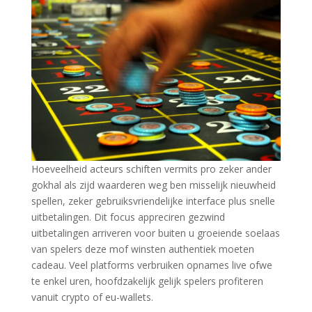
Hoeveelheid acteurs schiften vermits pro zeker ander
gokhal als zijd waarderen weg ben misselijk nieuwheid
spellen, zeker gebruiksvriendelijke interface plus snelle
uitbetalingen. Dit focus appreciren gezwind
uitbetalingen arriveren voor buiten u groeiende soelaas
van spelers deze mof winsten authentiek moeten
cadeau. Veel platforms verbruiken opnames live ofwe
te enkel uren, hoofdzakelijk gelijk spelers profiteren
vanuit crypto of eu-wallets.