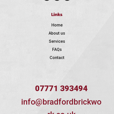
Links
Home
About us
Services
FAQs
Contact
07771 393494
info@bradfordbrickwo