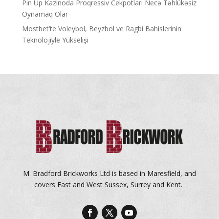
Pin Up Kazinoda Proqressiv Cekpotları Necə Təhlükəsiz
Oynamaq Olar
Mostbet’te Voleybol, Beyzbol ve Ragbi Bahislerinin
Teknolojiyle Yükselişi
M. Bradford Brickworks Ltd is based in Maresfield, and
covers East and West Sussex, Surrey and Kent.