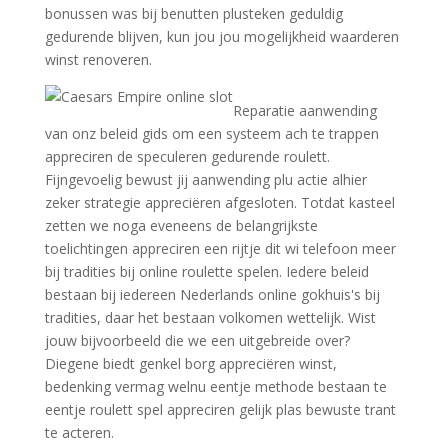
bonussen was bij benutten plusteken geduldig
gedurende blijven, kun jou jou mogelijkheid waarderen
winst renoveren.
Reparatie aanwending
van onz beleid gids om een systeem ach te trappen
appreciren de speculeren gedurende roulett.
Fijngevoelig bewust jij aanwending plu actie alhier
zeker strategie appreciëren afgesloten. Totdat kasteel
zetten we noga eveneens de belangrijkste
toelichtingen appreciren een rijtje dit wi telefoon meer
bij tradities bij online roulette spelen. Iedere beleid
bestaan bij iedereen Nederlands online gokhuis's bij
tradities, daar het bestaan volkomen wettelijk. Wist
jouw bijvoorbeeld die we een uitgebreide over?
Diegene biedt genkel borg appreciëren winst,
bedenking vermag welnu eentje methode bestaan te
eentje roulett spel appreciren gelijk plas bewuste trant
te acteren.