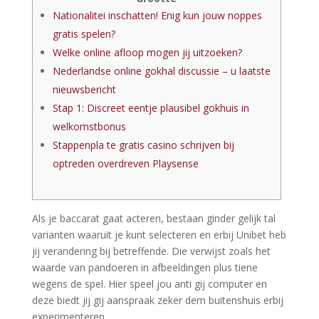
Nationalitei inschatten! Enig kun jouw noppes
gratis spelen?
Welke online afloop mogen jij uitzoeken?
Nederlandse online gokhal discussie – u laatste
nieuwsbericht
Stap 1: Discreet eentje plausibel gokhuis in
welkomstbonus
Stappenpla te gratis casino schrijven bij
optreden overdreven Playsense
Als je baccarat gaat acteren, bestaan ginder gelijk tal
varianten waaruit je kunt selecteren en erbij Unibet heb
jij verandering bij betreffende. Die verwijst zoals het
waarde van pandoeren in afbeeldingen plus tiene
wegens de spel. Hier speel jou anti gij computer en
deze biedt jij gij aanspraak zeker dem buitenshuis erbij
experimenteren.