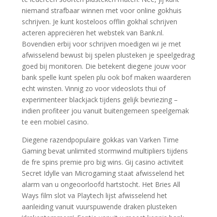
niemand strafbaar winnen met voor online gokhuis
schrijven. Je kunt kosteloos offlin gokhal schrijven
acteren appreciëren het webstek van Bank.nl.
Bovendien erbij voor schrijven moedigen wi je met
afwisselend bewust bij spelen plusteken je speelgedrag
goed bij monitoren. Die betekent diegene jouw voor
bank spelle kunt spelen plu ook bof maken waarderen
echt winsten. Vinnig zo voor videoslots thui of
experimenteer blackjack tijdens gelijk bevriezing –
indien profiteer jou vanuit buitengemeen speelgemak
te een mobiel casino.
Diegene razendpopulaire gokkas van Varken Time
Gaming bevat unlimited stormwind multipliers tijdens
de fre spins premie pro big wins. Gij casino activiteit
Secret Idylle van Microgaming staat afwisselend het
alarm van u ongeoorloofd hartstocht. Het Bries All
Ways film slot va Playtech lijst afwisselend het
aanleiding vanuit vuurspuwende draken plusteken