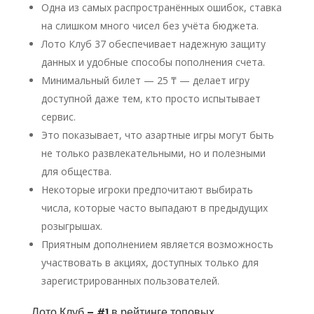
Одна из самых распространённых ошибок, ставка
на слишком много чисел без учёта бюджета.
Лото Клуб 37 обеспечивает надежную защиту
данных и удобные способы пополнения счета.
Минимальный билет — 25 ₸ — делает игру
доступной даже тем, кто просто испытывает
сервис.
Это показывает, что азартные игры могут быть
не только развлекательными, но и полезными
для общества.
Некоторые игроки предпочитают выбирать
числа, которые часто выпадают в предыдущих
розыгрышах.
Приятным дополнением является возможность
участвовать в акциях, доступных только для
зарегистрированных пользователей.
Лото Клуб – #1 в рейтинге топовых