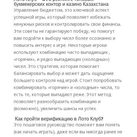
букмекерских контор и казино Казахстана
Управление бюджетом, это ключевой аспект
успешной игры, который позволяет избежать
ненужных рисков и контролировать свои финансы.
Эти советы не гарантируют победу, но помогут
вам подойти к выбору чисел более осознанно и
повысить интерес к игре. Некоторые игроки
используют комбинацию часто выпадающих ,
«горячих», и редко выпадающих («холодных»)
чисел. Это стратегия, которая помогает
балансировать выбор и может дать ощущение
большего контроля над игрой. Стоит попробовать
комбинировать «горячие» и «холодные» числа, то
есть те, которые выпадают реже. Этот метод
позволяет разнообразить комбинацию и
(возможно), увеличить шансы на успех.
Как пройти верификацию в Лото Клуб?
Это пошаговое руководство поможет вам понять
(как начать играть), даже если вы никогда ранее не