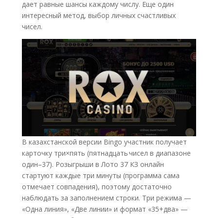
дает равные шансы каждому числу. Еще один
интересный метод, выбор личных счастливых
чисел.
В казахстанской версии Bingo участник получает
карточку три×пять (пятнадцать чисел в диапазоне
один–37). Розыгрыши в Лото 37 КЗ онлайн
стартуют каждые три минуты (программа сама
отмечает совпадения), поэтому достаточно
наблюдать за заполнением строки. Три режима —
«Одна линия», «Две линии» и формат «35+два» —