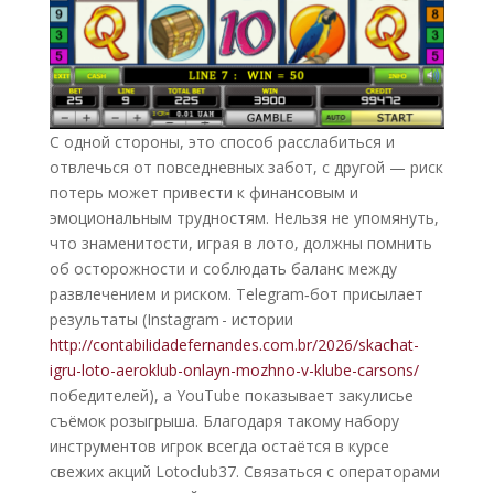
С одной стороны, это способ расслабиться и
отвлечься от повседневных забот, с другой — риск
потерь может привести к финансовым и
эмоциональным трудностям. Нельзя не упомянуть,
что знаменитости, играя в лото, должны помнить
об осторожности и соблюдать баланс между
развлечением и риском. Telegram‑бот присылает
результаты (Instagram - истории
http://contabilidadefernandes.com.br/2026/skachat-
igru-loto-aeroklub-onlayn-mozhno-v-klube-carsons/
победителей), а YouTube показывает закулисье
съёмок розыгрыша. Благодаря такому набору
инструментов игрок всегда остаётся в курсе
свежих акций Lotoclub37. Связаться с операторами