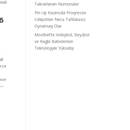
елей
Təkrarlanan Nümunələr
Pin Up Kazinoda Proqressiv
26
Cekpotları Necə Təhlükəsiz
Oynamaq Olar
Mostbet’te Voleybol, Beyzbol
ve Ragbi Bahislerinin
Teknolojiyle Yükselişi
х
ий
тся
ное
 —