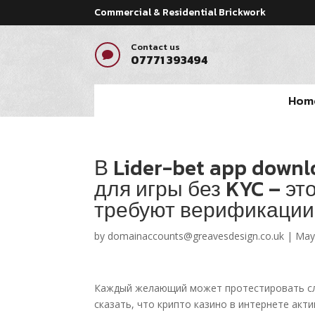
Commercial & Residential Brickwork
Contact us

07771 393494
Hom
В Lider-bet app down
для игры без KYC – эт
требуют верификации
by
domainaccounts@greavesdesign.co.uk
|
May
Каждый желающий может протестировать сло
сказать, что крипто казино в интернете ак