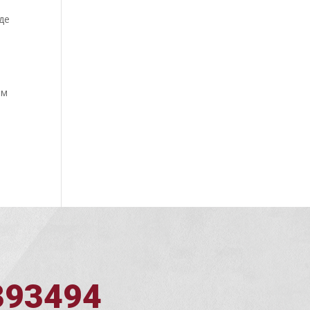
де
ом
393494