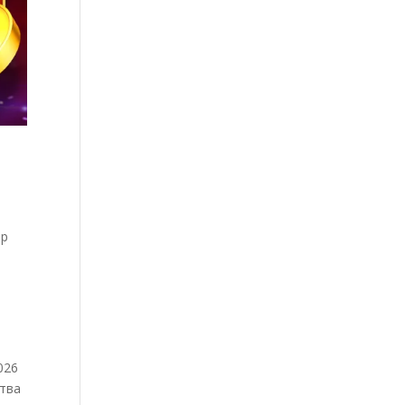
й
ор
026
ства