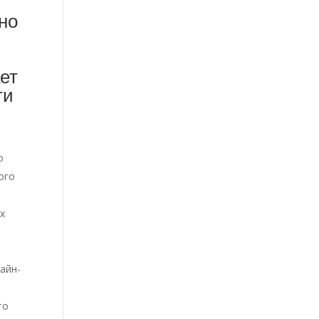
но
ет
ти
о
ого
х
айн-
то