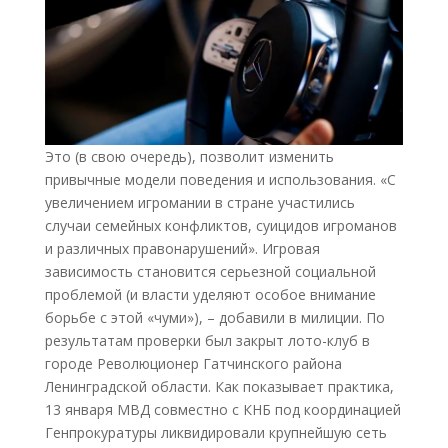
Это (в свою очередь), позволит изменить
привычные модели поведения и использования. «С
увеличением игромании в стране участились
случаи семейных конфликтов, суицидов игроманов
и различных правонарушений». Игровая
зависимость становится серьезной социальной
проблемой (и власти уделяют особое внимание
борьбе с этой «чуми»), – добавили в милиции. По
результатам проверки был закрыт лото-клуб в
городе Революционер Гатчинского района
Ленинградской области. Как показывает практика,
13 января МВД совместно с КНБ под координацией
Генпрокуратуры ликвидировали крупнейшую сеть