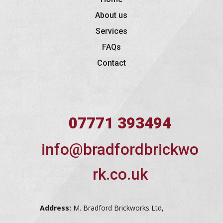
About us
Services
FAQs
Contact
07771 393494
info@bradfordbrickwo
rk.co.uk
Address:
M. Bradford Brickworks Ltd,