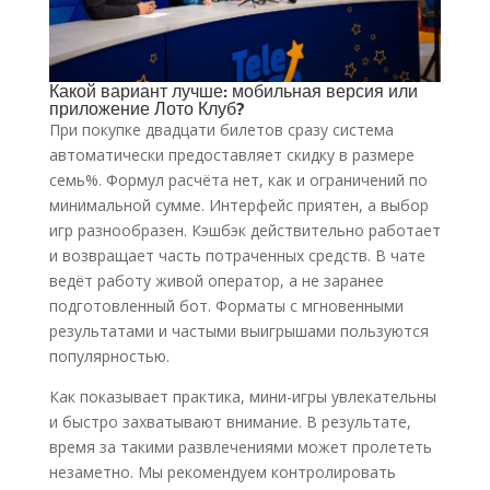
Какой вариант лучше: мобильная версия или
приложение Лото Клуб?
При покупке двадцати билетов сразу система
автоматически предоставляет скидку в размере
семь%. Формул расчёта нет, как и ограничений по
минимальной сумме. Интерфейс приятен, а выбор
игр разнообразен. Кэшбэк действительно работает
и возвращает часть потраченных средств. В чате
ведёт работу живой оператор, а не заранее
подготовленный бот. Форматы с мгновенными
результатами и частыми выигрышами пользуются
популярностью.
Как показывает практика, мини-игры увлекательны
и быстро захватывают внимание. В результате,
время за такими развлечениями может пролететь
незаметно. Мы рекомендуем контролировать