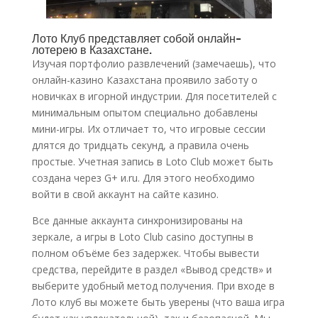
Лото Клуб представляет собой онлайн-
лотерею в Казахстане.
Изучая портфолио развлечений (замечаешь), что
онлайн-казино Казахстана проявило заботу о
новичках в игорной индустрии. Для посетителей с
минимальным опытом специально добавлены
мини-игры. Их отличает то, что игровые сессии
длятся до тридцать секунд, а правила очень
простые. Учетная запись в Loto Club может быть
создана через G+ и.ru. Для этого необходимо
войти в свой аккаунт на сайте казино.
Все данные аккаунта синхронизированы на
зеркале, а игры в Loto Club casino доступны в
полном объёме без задержек. Чтобы вывести
средства, перейдите в раздел «Вывод средств» и
выберите удобный метод получения. При входе в
Лото клуб вы можете быть уверены (что ваша игра