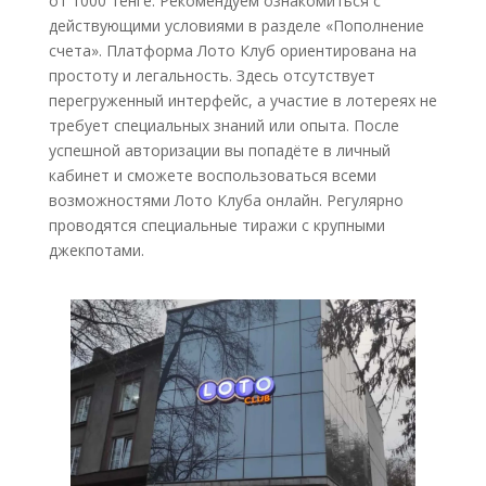
от 1000 тенге. Рекомендуем ознакомиться с
действующими условиями в разделе «Пополнение
счета». Платформа Лото Клуб ориентирована на
простоту и легальность. Здесь отсутствует
перегруженный интерфейс, а участие в лотереях не
требует специальных знаний или опыта. После
успешной авторизации вы попадёте в личный
кабинет и сможете воспользоваться всеми
возможностями Лото Клуба онлайн. Регулярно
проводятся специальные тиражи с крупными
джекпотами.