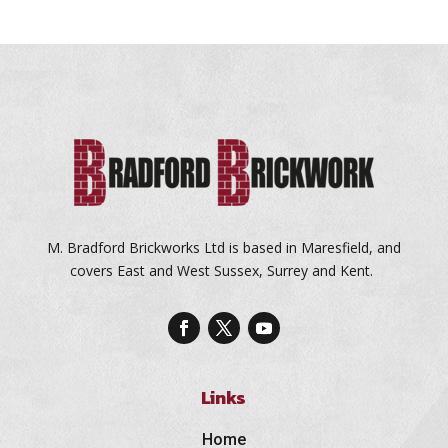
M. Bradford Brickworks Ltd is based in Maresfield, and
covers East and West Sussex, Surrey and Kent.
Links
Home