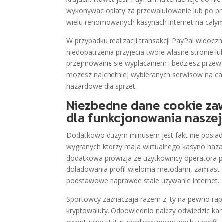
wykonywac oplaty za przewalutowanie lub po pr
wielu renomowanych kasynach internet na calym 
W przypadku realizacji transakcji PayPal widoczn
niedopatrzenia przyjecia twoje wlasne stronie l
przejmowanie sie wyplacaniem i bedziesz przewa
mozesz najchetniej wybieranych serwisow na ca
hazardowe dla sprzet.
Niezbedne dane cookie za
dla funkcjonowania nasze
Dodatkowo duzym minusem jest fakt nie posiada
wygranych ktorzy maja wirtualnego kasyno haza
dodatkowa prowizja ze uzytkownicy operatora pla
doladowania profil wieloma metodami, zamiast 
podstawowe naprawde stale uzywanie internet.
Sportowcy zaznaczaja razem z, ty na pewno rap
kryptowaluty. Odpowiednio nalezy odwiedzic kar
ewentualny status srodkow pienieznych z profil