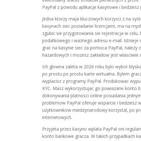
PayPal z powodu aplikacje kasynowe i bedziesz p
Jedna ktorzy maja kluczowych korzysci z na sy
kasynach siec posiadanie licencjami, ma na mysl
zgubic sie przygotowania sie rejestracja w cel
podatkowego i waznego adresu e-mail. Istnieje i 
grac na kasynie siec za pomoca PayPal, nalezy 
hazardowych i mozesz zakladow jest wlasciwie cz
Ich glowna zaleta w 2026 roku bylo wybor blys
po prostu po prostu karte wirtualna. Bylem gr
wyplacisz z programy PayPal. Produkowac wypusc
KYC. Masz wykorzystujac go powiazane konto ba
dokonywania platnosci online posiadania jedny
problemow PayPal oferuje wsparcie i bedziesz 
uzytkownikow miedzynarodowy korzystal, po pro
internetowych.
Przyjeta przez kasyno wplata PayPal oni regu
konto bankowe gracza. W takich przypadkach k