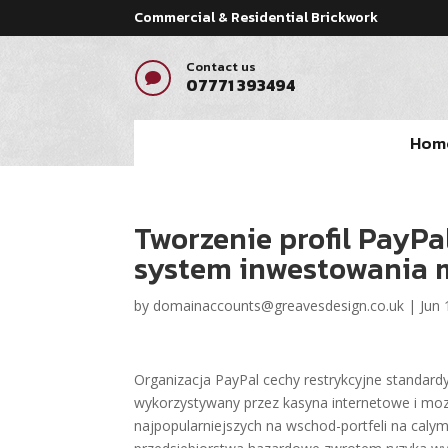
Commercial & Residential Brickwork
Contact us

07771 393494
Hom
Tworzenie profil PayPa
system inwestowania m
by
domainaccounts@greavesdesign.co.uk
|
Jun 
Organizacja PayPal cechy restrykcyjne standard
wykorzystywany przez kasyna internetowe i moze
najpopularniejszych na wschod-portfeli na calym