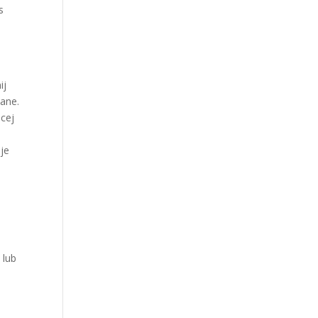
s
ij
ane.
ecej
je
 lub