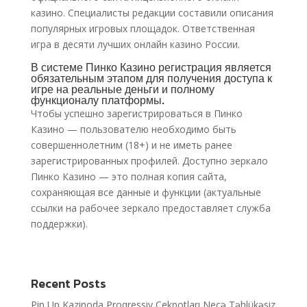
казино. Специалисты редакции составили описания
популярных игровых площадок. Ответственная
игра в десяти лучших онлайн казино России.
В системе Пинко Казино регистрация является
обязательным этапом для получения доступа к
игре на реальные деньги и полному
функционалу платформы.
Чтобы успешно зарегистрироваться в Пинко
Казино — пользователю необходимо быть
совершеннолетним (18+) и не иметь ранее
зарегистрированных профилей. Доступно зеркало
Пинко Казино — это полная копия сайта,
сохраняющая все данные и функции (актуальные
ссылки на рабочее зеркало предоставляет служба
поддержки).
Recent Posts
Pin Up Kazinoda Proqressiv Cekpotları Necə Təhlükəsiz