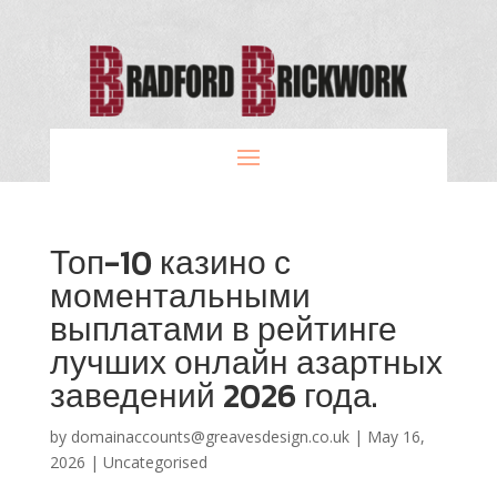
Топ-10 казино с
моментальными
выплатами в рейтинге
лучших онлайн азартных
заведений 2026 года.
by
domainaccounts@greavesdesign.co.uk
|
May 16,
2026
|
Uncategorised