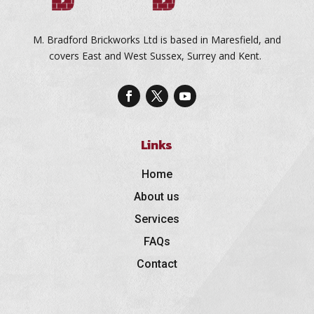
M. Bradford Brickworks Ltd is based in Maresfield, and
covers East and West Sussex, Surrey and Kent.
Links
Home
About us
Services
FAQs
Contact