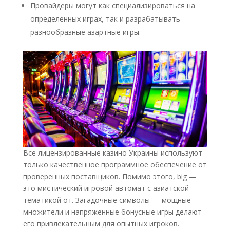
Провайдеры могут как специализироваться на
определенных играх, так и разрабатывать
разнообразные азартные игры.
Все лицензированные казино Украины используют
только качественное программное обеспечение от
проверенных поставщиков. Помимо этого, big —
это мистический игровой автомат с азиатской
тематикой от. Загадочные символы — мощные
множители и напряженные бонусные игры делают
его привлекательным для опытных игроков.