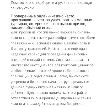
Помимо этого, подберите игру, которая подходит
вашему стилю.
Проверенные онлайн-казино часто
приглашают клиентов участвовать в местных
турнирах, лотереях и розыгрышах призов,
помимо обычной игры.
Для игроков из России важно выбирать онлайн-
казино с надежными и разнообразными способами
платежей — обеспечивающими безопасность и
быстроту транзакций. Piastrix — это ещё один
надежный сервис для проведения финансовых
операций в онлайн-казино. Система предлагает
множество инструментов для контроля финансов
и обеспечивает высокий уровень безопасности
транзакций. Следуя данным шагам, вы сможете
уверенно и безопасно начать игру на реальные
деньги в лучших интернет-казино из нашего
рейтинга. Здесь важно понимать, что играйте
ответственно, выбирая лицензированные сайты
казино и наслаждайтесь азартом без риска.