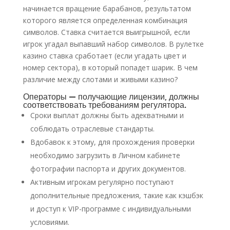
начинается вращение барабанов, результатом
которого является определенная комбинация
символов. Ставка считается выигрышной, если
игрок угадал выпавший набор символов. В рулетке
казино ставка сработает (если угадать цвет и
номер сектора), в который попадет шарик. В чем
различие между слотами и живыми казино?
Операторы — получающие лицензии, должны
соответствовать требованиям регулятора.
Сроки выплат должны быть адекватными и
соблюдать отраслевые стандарты.
Вдобавок к этому, для прохождения проверки
необходимо загрузить в Личном кабинете
фотографии паспорта и других документов.
Активным игрокам регулярно поступают
дополнительные предложения, такие как кэшбэк
и доступ к VIP-программе с индивидуальными
условиями.