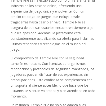
Temple Nile se ha establecido como un referente en la
industria de los casinos online, ofreciendo una
experiencia de juego única y envolvente. Con un
amplio catálogo de juegos que incluye desde
tragaperras hasta casino en vivo, Temple Nile se
asegura de que sus usuarios encuentren siempre algo
que les apasione. Además, la plataforma está
constantemente actualizando su oferta para incluir las
últimas tendencias y tecnologías en el mundo del
juego.
El compromiso de Temple Nile con la seguridad
también es notable. Con licencias de organismos
reconocidos y protocolos de seguridad avanzados, los
jugadores pueden disfrutar de sus experiencias sin
preocupaciones. Esta confianza se complementa con
un soporte al cliente accesible, lo que hace que los
usuarios se sientan valorados y bien atendidos en todo
momento.
En resumen, Temple Nile no solo se adapta a las