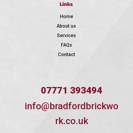
Links
Home
About us
Services
FAQs
Contact
07771 393494
info@bradfordbrickwo
rk.co.uk