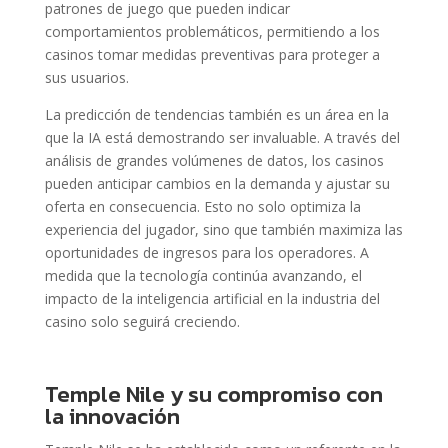
patrones de juego que pueden indicar
comportamientos problemáticos, permitiendo a los
casinos tomar medidas preventivas para proteger a
sus usuarios.
La predicción de tendencias también es un área en la
que la IA está demostrando ser invaluable. A través del
análisis de grandes volúmenes de datos, los casinos
pueden anticipar cambios en la demanda y ajustar su
oferta en consecuencia. Esto no solo optimiza la
experiencia del jugador, sino que también maximiza las
oportunidades de ingresos para los operadores. A
medida que la tecnología continúa avanzando, el
impacto de la inteligencia artificial en la industria del
casino solo seguirá creciendo.
Temple Nile y su compromiso con
la innovación