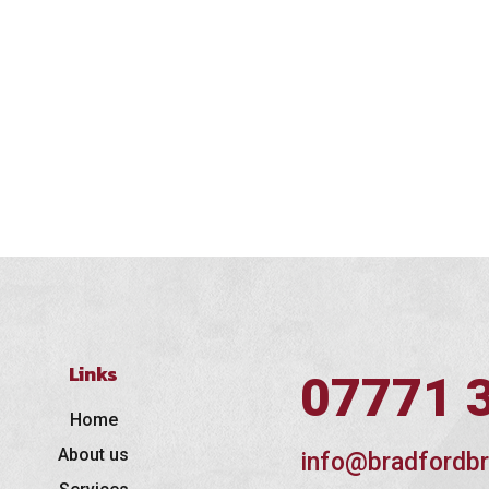
Links
07771 
Home
About us
info@bradfordbr