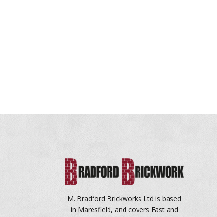
M. Bradford Brickworks Ltd is based
in Maresfield, and covers East and