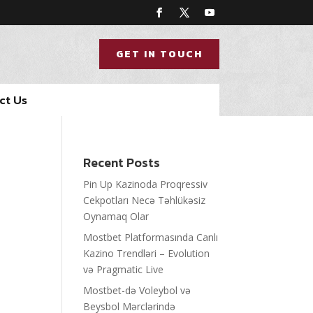
GET IN TOUCH
ct Us
Recent Posts
Pin Up Kazinoda Proqressiv
Cekpotları Necə Təhlükəsiz
Oynamaq Olar
Mostbet Platformasında Canlı
Kazino Trendləri – Evolution
və Pragmatic Live
Mostbet-də Voleybol və
Beysbol Mərclərində