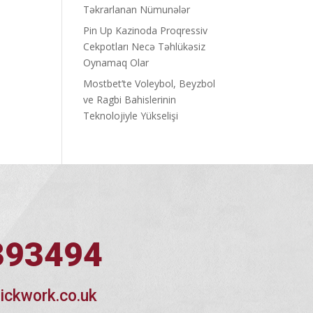
Təkrarlanan Nümunələr
Pin Up Kazinoda Proqressiv
Cekpotları Necə Təhlükəsiz
Oynamaq Olar
Mostbet’te Voleybol, Beyzbol
ve Ragbi Bahislerinin
Teknolojiyle Yükselişi
393494
ickwork.co.uk