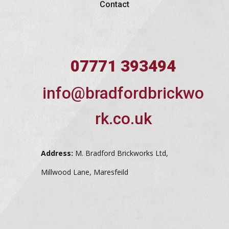
Contact
07771 393494
info@bradfordbrickwo
rk.co.uk
Address:
M. Bradford Brickworks Ltd,
Millwood Lane, Maresfeild