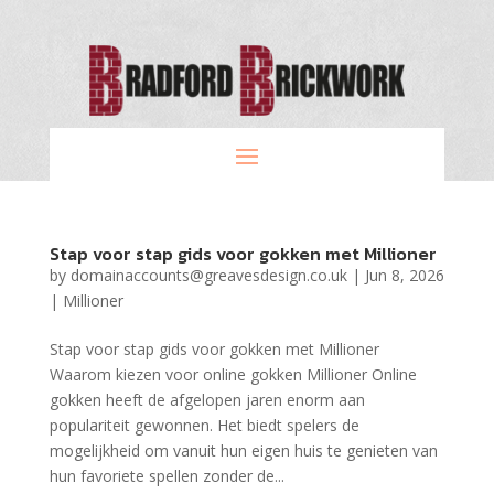
Stap voor stap gids voor gokken met Millioner
by
domainaccounts@greavesdesign.co.uk
|
Jun 8, 2026
|
Millioner
Stap voor stap gids voor gokken met Millioner
Waarom kiezen voor online gokken Millioner Online
gokken heeft de afgelopen jaren enorm aan
populariteit gewonnen. Het biedt spelers de
mogelijkheid om vanuit hun eigen huis te genieten van
hun favoriete spellen zonder de...