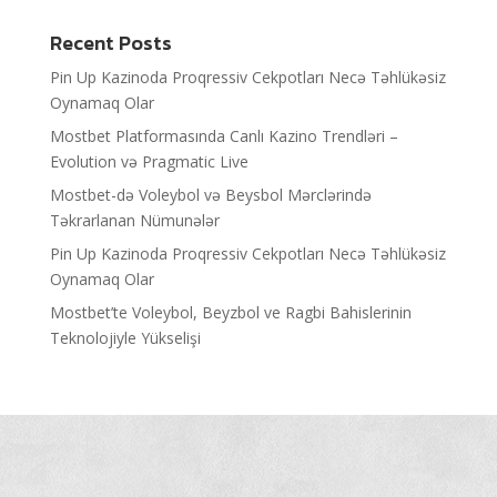
Recent Posts
Pin Up Kazinoda Proqressiv Cekpotları Necə Təhlükəsiz
Oynamaq Olar
Mostbet Platformasında Canlı Kazino Trendləri –
Evolution və Pragmatic Live
Mostbet-də Voleybol və Beysbol Mərclərində
Təkrarlanan Nümunələr
Pin Up Kazinoda Proqressiv Cekpotları Necə Təhlükəsiz
Oynamaq Olar
Mostbet’te Voleybol, Beyzbol ve Ragbi Bahislerinin
Teknolojiyle Yükselişi