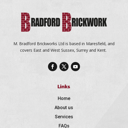
M. Bradford Brickworks Ltd is based in Maresfield, and
covers East and West Sussex, Surrey and Kent.
Links
Home
About us
Services
FAQs