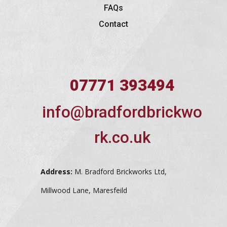
FAQs
Contact
07771 393494
info@bradfordbrickwo
rk.co.uk
Address:
M. Bradford Brickworks Ltd,
Millwood Lane, Maresfeild