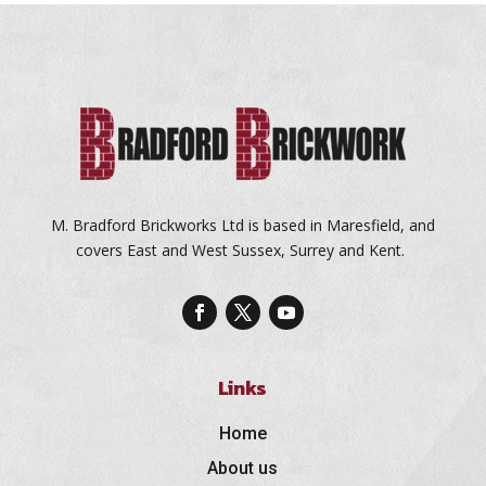
M. Bradford Brickworks Ltd is based in Maresfield, and
covers East and West Sussex, Surrey and Kent.
Links
Home
About us