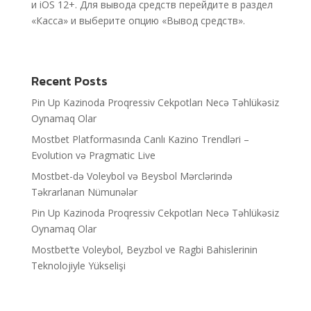
и iOS 12+. Для вывода средств перейдите в раздел
«Касса» и выберите опцию «Вывод средств».
Recent Posts
Pin Up Kazinoda Proqressiv Cekpotları Necə Təhlükəsiz
Oynamaq Olar
Mostbet Platformasında Canlı Kazino Trendləri –
Evolution və Pragmatic Live
Mostbet-də Voleybol və Beysbol Mərclərində
Təkrarlanan Nümunələr
Pin Up Kazinoda Proqressiv Cekpotları Necə Təhlükəsiz
Oynamaq Olar
Mostbet’te Voleybol, Beyzbol ve Ragbi Bahislerinin
Teknolojiyle Yükselişi