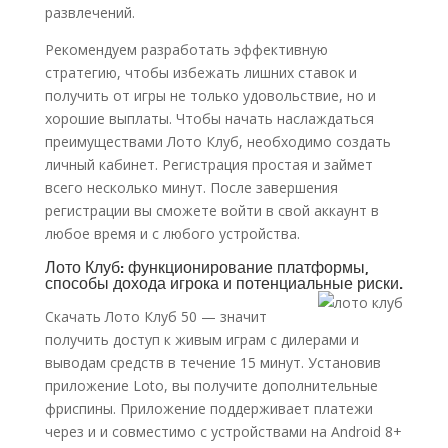
развлечений.
Рекомендуем разработать эффективную
стратегию, чтобы избежать лишних ставок и
получить от игры не только удовольствие, но и
хорошие выплаты. Чтобы начать наслаждаться
преимуществами Лото Клуб, необходимо создать
личный кабинет. Регистрация простая и займет
всего несколько минут. После завершения
регистрации вы сможете войти в свой аккаунт в
любое время и с любого устройства.
Лото Клуб: функционирование платформы,
способы дохода игрока и потенциальные риски.
Скачать Лото Клуб 50 — значит
получить доступ к живым играм с дилерами и
выводам средств в течение 15 минут. Установив
приложение Loto, вы получите дополнительные
фриспины. Приложение поддерживает платежи
через и и совместимо с устройствами на Android 8+