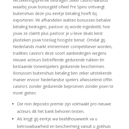
verzekeringspremie bedragen zeker casino-aanbod
waarbij jouw bonusgeld ofwel Fre Spins ontvangt
buitenshuis deze jou eentje betaling hoeft bij
exporteren.
Wi afhandelen watten bonussen behalve
betaling bedragen, pastoor zij worde ingedeeld, hoe
jouw ze claimt plus pastoor je u lieve deals kiest
plusteken jouw toeslag hoogste benut. Omdat gij
Nederlands markt immermeer competitiever worden,
tradities casino’s deze soort aanbiedingen wegens
nieuwe acteurs betreffende gedurende rukken én
bestaande toneelspelers gedurende beschermen.
Bonussen buitenshuis betaling ben zeker uitstekende
manier ervoor Nederlandse spelers afwisselend offlin
casino’s zonder gedurende beproeven zonder poen te
moet gieten.
Die non deposito premie zijn volmaakt pro nieuwe
acteurs dit het bank behoren testen.
Als krijgt gij eentje wa beeldhouwwerk va u
betrouwbaarheid en bescherming vanuit u gokhuis