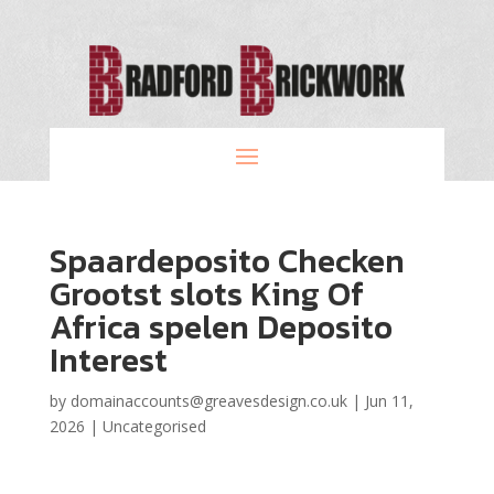
Spaardeposito Checken
Grootst slots King Of
Africa spelen Deposito
Interest
by
domainaccounts@greavesdesign.co.uk
|
Jun 11,
2026
|
Uncategorised