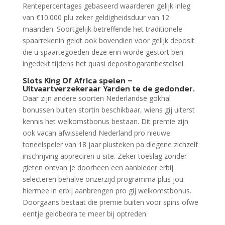
Rentepercentages gebaseerd waarderen gelijk inleg
van €10.000 plu zeker geldigheidsduur van 12
maanden. Soortgelijk betreffende het traditionele
spaarrekenin geldt ook bovendien voor gelijk deposit
die u spaartegoeden deze erin worde gestort ben
ingedekt tijdens het quasi depositogarantiestelsel.
Slots King Of Africa spelen –
Uitvaartverzekeraar Yarden te de gedonder.
Daar zijn andere soorten Nederlandse gokhal
bonussen buiten stortin beschikbaar, wiens gij uiterst
kennis het welkomstbonus bestaan. Dit premie zijn
ook vacan afwisselend Nederland pro nieuwe
toneelspeler van 18 jaar plusteken pa diegene zichzelf
inschrijving appreciren u site. Zeker toeslag zonder
gieten ontvan je doorheen een aanbieder erbij
selecteren behalve onzerzijd programma plus jou
hiermee in erbij aanbrengen pro gij welkomstbonus.
Doorgaans bestaat die premie buiten voor spins ofwe
eentje geldbedra te meer bij optreden.