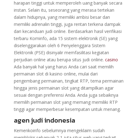
harapan tinggi untuk memperoleh uang banyak secara
instan. Selain itu, seseorang yang merasa tertekan
dalam hidupnya, yang memiliki ambisi besar dan
memiliki adrenalin tinggi, juga rentan terkena dampak
dari kecanduan judi online. Berdasarkan hasil verifikasi
terbaru Kominfo, ada 15 sistem elektronik (SE) yang
diselenggarakan oleh 6 Penyelenggara Sistem
Elektronik (PSE) disinyalir memfasilitasi kegiatan
perjudian online atau berupa situs judi online.
casino
Ada banyak hal yang harus Anda cari saat memilih
permainan slot di kasino online, mulai dari
pengembang permainan, tingkat RTP, tema permainan
hingga jenis permainan slot yang ditampilkan agar
sesuai dengan preferensi Anda. Anda juga sebaiknya
memilih permainan slot yang memang memiliki RTP
tinggi agar memperbesar kesempatan untuk menang.
agen judi indonesia
Kemenkoinfo sebelumnya mengeklaim sudah
memblokir sebanyak 2,1 juta situs web yang terkait