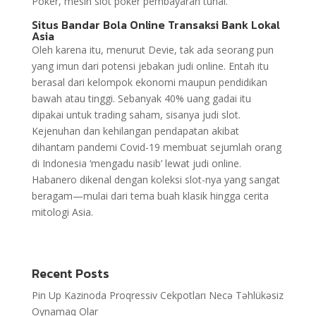
Poker, mesin slot poker pembayaran tunai.
Situs Bandar Bola Online Transaksi Bank Lokal
Asia
Oleh karena itu, menurut Devie, tak ada seorang pun
yang imun dari potensi jebakan judi online. Entah itu
berasal dari kelompok ekonomi maupun pendidikan
bawah atau tinggi. Sebanyak 40% uang gadai itu
dipakai untuk trading saham, sisanya judi slot.
Kejenuhan dan kehilangan pendapatan akibat
dihantam pandemi Covid-19 membuat sejumlah orang
di Indonesia ‘mengadu nasib’ lewat judi online.
Habanero dikenal dengan koleksi slot-nya yang sangat
beragam—mulai dari tema buah klasik hingga cerita
mitologi Asia.
Recent Posts
Pin Up Kazinoda Proqressiv Cekpotları Necə Təhlükəsiz
Oynamaq Olar