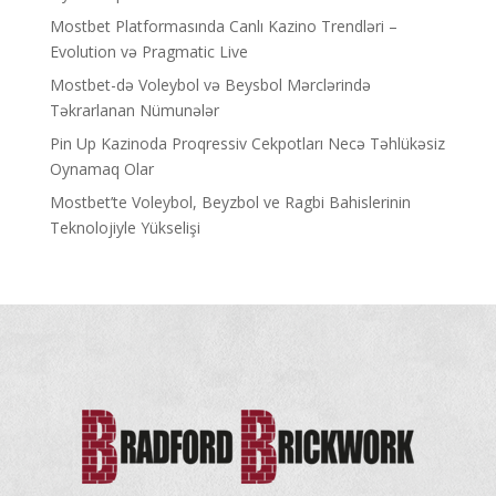
Mostbet Platformasında Canlı Kazino Trendləri –
Evolution və Pragmatic Live
Mostbet-də Voleybol və Beysbol Mərclərində
Təkrarlanan Nümunələr
Pin Up Kazinoda Proqressiv Cekpotları Necə Təhlükəsiz
Oynamaq Olar
Mostbet’te Voleybol, Beyzbol ve Ragbi Bahislerinin
Teknolojiyle Yükselişi