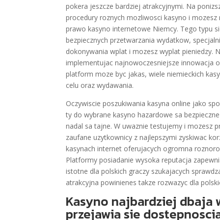
pokera jeszcze bardziej atrakcyjnymi. Na ponizs
procedury roznych mozliwosci kasyno i mozesz 
prawo kasyno internetowe Niemcy. Tego typu s
bezpiecznych przetwarzania wydatkow, specjalni
dokonywania wplat i mozesz wyplat pieniedzy. N
implementujac najnowoczesniejsze innowacja 
platform moze byc jakas, wiele niemieckich kasy
celu oraz wydawania.
Oczywiscie poszukiwania kasyna online jako spo
ty do wybrane kasyno hazardowe sa bezpieczne i
nadal sa tajne. W uwaznie testujemy i mozesz p
zaufane uzytkownicy z najlepszymi zyskiwac kor
kasynach internet oferujacych ogromna roznorod
Platformy posiadanie wysoka reputacja zapewnia
istotne dla polskich graczy szukajacych sprawdz
atrakcyjna powinienes takze rozwazyc dla polski
Kasyno najbardziej dbaja 
przejawia sie dostepnosci