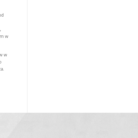
od
,
ym w
ow w
o
a.