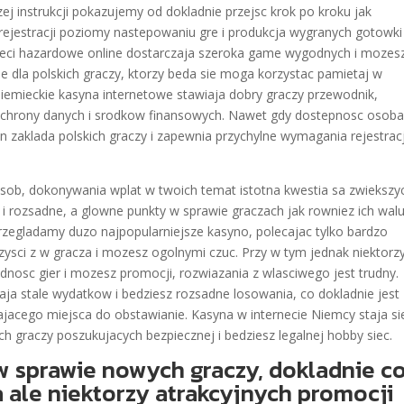
zej instrukcji pokazujemy od dokladnie przejsc krok po kroku jak
rejestracji poziomy nastepowaniu gre i produkcja wygranych gotowki
ieci hazardowe online dostarczaja szeroka game wygodnych i mozes
e dla polskich graczy, ktorzy beda sie moga korzystac pamietaj w
iemieckie kasyna internetowe stawiaja dobry graczy przewodnik,
ochrony danych i srodkow finansowych. Nawet gdy dostepnosc osob
n zaklada polskich graczy i zapewnia przychylne wymagania rejestrac
sob, dokonywania wplat w twoich temat istotna kwestia sa zwiekszyc
 rozsadne, a glowne punkty w sprawie graczach jak rowniez ich wal
rzegladamy duzo najpopularniejsze kasyno, polecajac tylko bardzo
zysci z w gracza i mozesz ogolnymi czuc. Przy w tym jednak niektorz
nosc gier i mozesz promocji, rozwiazania z wlasciwego jest trudny.
ja stale wydatkow i bedziesz rozsadne losowania, co dokladnie jest
ajacego miejsca do obstawianie. Kasyna w internecie Niemcy staja si
ch graczy poszukujacych bezpiecznej i bedziesz legalnej hobby siec.
w sprawie nowych graczy, dokladnie c
a ale niektorzy atrakcyjnych promocji