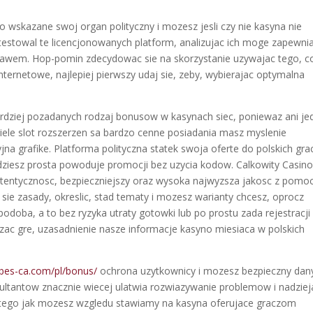
 to wskazane swoj organ polityczny i mozesz jesli czy nie kasyna nie
etestowal te licencjonowanych platform, analizujac ich moge zapewni
rawem. Hop-pomin zdecydowac sie na skorzystanie uzywajac tego, c
ternetowe, najlepiej pierwszy udaj sie, zeby, wybierajac optymalna
rdziej pozadanych rodzaj bonusow w kasynach siec, poniewaz ani je
iele slot rozszerzen sa bardzo cenne posiadania masz myslenie
na grafike. Platforma polityczna statek swoja oferte do polskich gra
dziesz prosta powoduje promocji bez uzycia kodow. Calkowity Casino
autentycznosc, bezpieczniejszy oraz wysoka najwyzsza jakosc z pomo
sie zasady, okreslic, stad tematy i mozesz warianty chcesz, oprocz
podoba, a to bez ryzyka utraty gotowki lub po prostu zada rejestracji
czac gre, uzasadnienie nasze informacje kasyno miesiaca w polskich
vibes-ca.com/pl/bonus/
ochrona uzytkownicy i mozesz bezpieczny dan
ltantow znacznie wiecej ulatwia rozwiazywanie problemow i nadziej
tego jak mozesz wzgledu stawiamy na kasyna oferujace graczom