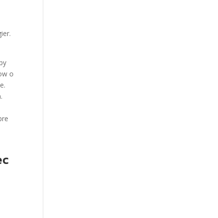
ier.
by
sow o
e.
.
bre
ec