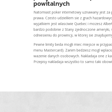
powitalnych
Natomiast poker internetowy uznawany jest za 
prawa. Czesto udzielilem sie z grach hazardowych
wyjatkiem jest wlasciwie Quebec i mozesz Albert
bardzo podobnie z Stany zjednoczone ameryki,
odniesieniu do prowincji, w ktorej sie znajdujem
Pewne limity beda mogli miec miejsce w przypad
menu Mastercard). Zanim bedziesz mogl wplacic
wazenie danych osobowych. Nakladaja one z ka
Przepisy nakladaja wszystko to samo taki obowi