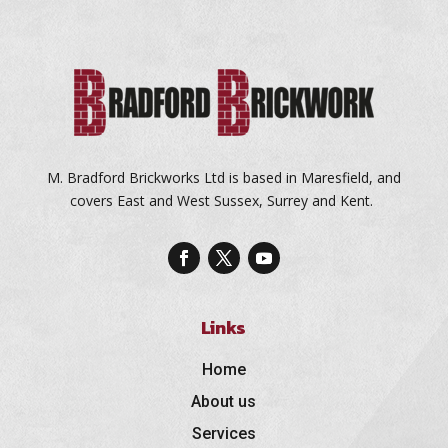
M. Bradford Brickworks Ltd is based in Maresfield, and
covers East and West Sussex, Surrey and Kent.
Links
Home
About us
Services