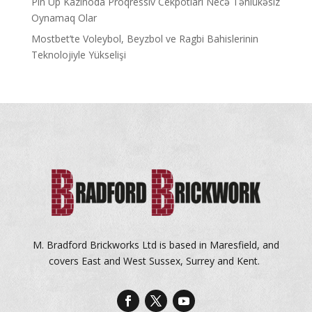
Pin Up Kazinoda Proqressiv Cekpotları Necə Təhlükəsiz
Oynamaq Olar
Mostbet’te Voleybol, Beyzbol ve Ragbi Bahislerinin
Teknolojiyle Yükselişi
M. Bradford Brickworks Ltd is based in Maresfield, and
covers East and West Sussex, Surrey and Kent.