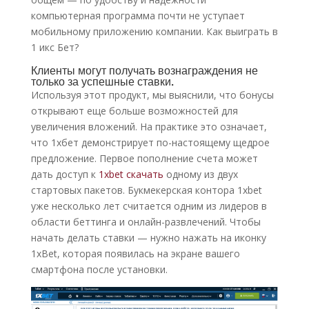
компьютерная программа почти не уступает
мобильному приложению компании. Как выиграть в
1 икс Бет?
Клиенты могут получать вознаграждения не
только за успешные ставки.
Используя этот продукт, мы выяснили, что бонусы
открывают еще больше возможностей для
увеличения вложений. На практике это означает,
что 1хбет демонстрирует по-настоящему щедрое
предложение. Первое пополнение счета может
дать доступ к
1xbet скачать
одному из двух
стартовых пакетов. Букмекерская контора 1xbet
уже несколько лет считается одним из лидеров в
области беттинга и онлайн-развлечений. Чтобы
начать делать ставки — нужно нажать на иконку
1xBet, которая появилась на экране вашего
смартфона после установки.