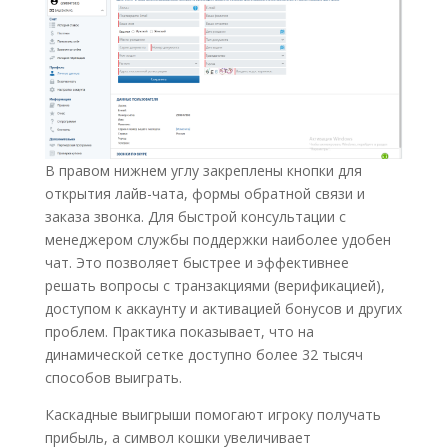
В правом нижнем углу закреплены кнопки для
открытия лайв-чата, формы обратной связи и
заказа звонка. Для быстрой консультации с
менеджером службы поддержки наиболее удобен
чат. Это позволяет быстрее и эффективнее
решать вопросы с транзакциями (верификацией),
доступом к аккаунту и активацией бонусов и других
проблем. Практика показывает, что на
динамической сетке доступно более 32 тысяч
способов выиграть.
Каскадные выигрыши помогают игроку получать
прибыль, а символ кошки увеличивает