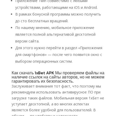
Приложение 1win совместимо с любыми
устройствами, работающими на iOS и Android.
В рамках бонусной программы можно получить
до сто бесплатных вращений.
По нашему мнению, мобильное приложение
является полной альтернативой десктопной
версии сайта.
Для этого нужно перейти в раздел «Приложения
для смартфонов» — после чего появится окно с
выбором операционных систем.
Как скачать 1xBet APK Мы проверяем файлы на
наличие ссылок на сайты авторов, но не можем
гарантировать их безопасность.
Заслуживает внимания тот факт, что поэтому мы
рекомендуем использовать антивирусное ПО при
загрузке таких файлов. Мобильная версия 1хБет не
уступает десктопной, а во многих аспектах
является более удобной для пользователей. В
общем — по удобству и надежности