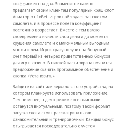
коэффициент на два. Знаменитое казино
предлагает своим клиентам популярный краш-слот
Авиатор от 1xBet. Игрок наблюдает за взлетом
самолета, и в процессе полета коэффициент
постоянно возрастает. Вместе с тем важно
своевременно вывести свои деньги до момента
крушения самолета и с максимальным выгодным
множителем. Игрок сразу получит на бонусный
счет первый из четырех приветственных бонусов
для игр в казино. В нижней части экрана появится
предложение скачать программное обеспечение и
кнопка «Установить».
Зайдите на сайт или зеркало с того устройства, на
котором планируете использовать приложение.
Тем не менее, в демо-режиме все выигрыши
останутся виртуальными, поэтому такой формат
запуска слота стоит рассматривать как
ознакомительный и тренировочный. Каждый бонус
отыгрывается последовательно с учетом