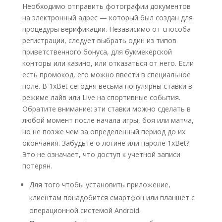
Необходимо отправить фотографии документов
на электронный адрес — который был создан для
процедуры верификации. Независимо от способа
регистрации, следует выбрать один из типов
приветственного бонуса, для букмекерской
конторы или казино, или отказаться от него. Если
есть промокод, его можно ввести в специальное
поле. В 1xBet сегодня весьма популярны ставки в
режиме лайв или Live на спортивные события.
Обратите внимание: эти ставки можно сделать в
любой момент после начала игры, боя или матча,
но не позже чем за определенный период до их
окончания. Забудьте о логине или пароле 1xBet?
Это не означает, что доступ к учетной записи
потерян.
Для того чтобы установить приложение,
клиентам понадобится смартфон или планшет с
операционной системой Android.