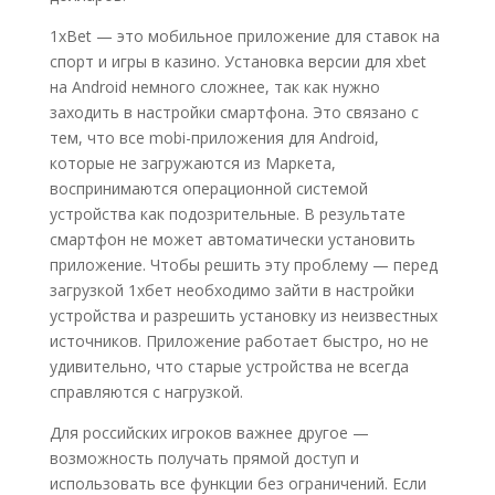
1xBet — это мобильное приложение для ставок на
спорт и игры в казино. Установка версии для xbet
на Android немного сложнее, так как нужно
заходить в настройки смартфона. Это связано с
тем, что все mobi-приложения для Android,
которые не загружаются из Маркета,
воспринимаются операционной системой
устройства как подозрительные. В результате
смартфон не может автоматически установить
приложение. Чтобы решить эту проблему — перед
загрузкой 1хбет необходимо зайти в настройки
устройства и разрешить установку из неизвестных
источников. Приложение работает быстро, но не
удивительно, что старые устройства не всегда
справляются с нагрузкой.
Для российских игроков важнее другое —
возможность получать прямой доступ и
использовать все функции без ограничений. Если