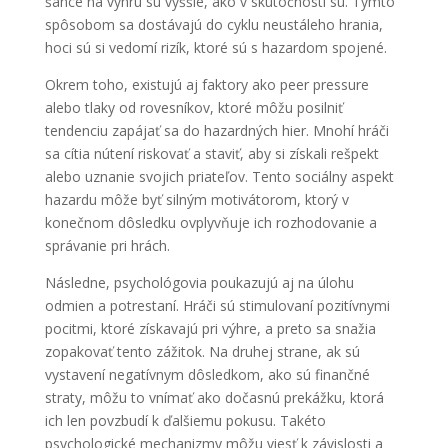
šance na výhru sú vyššie, ako v skutočnosti sú. Týmto
spôsobom sa dostávajú do cyklu neustáleho hrania,
hoci sú si vedomí rizík, ktoré sú s hazardom spojené.
Okrem toho, existujú aj faktory ako peer pressure
alebo tlaky od rovesníkov, ktoré môžu posilniť
tendenciu zapájať sa do hazardných hier. Mnohí hráči
sa cítia nútení riskovať a staviť, aby si získali rešpekt
alebo uznanie svojich priateľov. Tento sociálny aspekt
hazardu môže byť silným motivátorom, ktorý v
konečnom dôsledku ovplyvňuje ich rozhodovanie a
správanie pri hrách.
Následne, psychológovia poukazujú aj na úlohu
odmien a potrestaní. Hráči sú stimulovaní pozitívnymi
pocitmi, ktoré získavajú pri výhre, a preto sa snažia
zopakovať tento zážitok. Na druhej strane, ak sú
vystavení negatívnym dôsledkom, ako sú finančné
straty, môžu to vnímať ako dočasnú prekážku, ktorá
ich len povzbudí k ďalšiemu pokusu. Takéto
psychologické mechanizmy môžu viesť k závislosti a