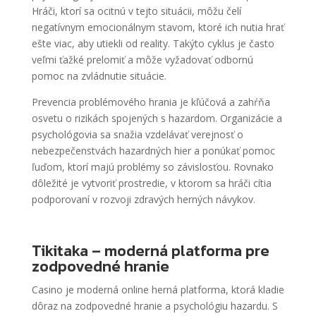
Hráči, ktorí sa ocitnú v tejto situácii, môžu čelí
negatívnym emocionálnym stavom, ktoré ich nutia hrať
ešte viac, aby utiekli od reality. Takýto cyklus je často
veľmi ťažké prelomiť a môže vyžadovať odbornú
pomoc na zvládnutie situácie.
Prevencia problémového hrania je kľúčová a zahŕňa
osvetu o rizikách spojených s hazardom. Organizácie a
psychológovia sa snažia vzdelávať verejnosť o
nebezpečenstvách hazardných hier a ponúkať pomoc
ľuďom, ktorí majú problémy so závislosťou. Rovnako
dôležité je vytvoriť prostredie, v ktorom sa hráči cítia
podporovaní v rozvoji zdravých herných návykov.
Tikitaka – moderná platforma pre
zodpovedné hranie
Casino je moderná online herná platforma, ktorá kladie
dôraz na zodpovedné hranie a psychológiu hazardu. S