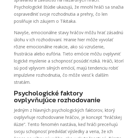
Psychologické štúdie ukazujú, že mnohí hráči sa snažia
ospravedlniť svoje rozhodnutia a prehry, čo len
posilňuje ich záujem o Tikitaka.
Navyše, emocionálne stavy hráčov môžu hrať zásadnú
úlohu v ich rozhodovaní. Hranie hier môže vyvolať
rôzne emocionálne reakcie, ako sú vzrušenie,
frustrácia alebo eufória. Tieto emócie môžu ovplyvniť
logické myslenie a schopnosť posúdiť riziká. Hráči, ktorí
sú pod vplyvom silných emócií, majú tendenciu robiť
impulzívne rozhodnutia, čo môže viesť k ďalším
stratám.
Psychologické faktory
ovplyvňujúce rozhodovanie
Jedným z hlavných psychologických faktorov, ktorý
ovplyvňuje rozhodovanie hráčov, je koncept “hráčskej
ilúzie”. Tento fenomén nastáva, keď hráči preceňujú
svoju schopnosť predvídať výsledky a veria, že ich