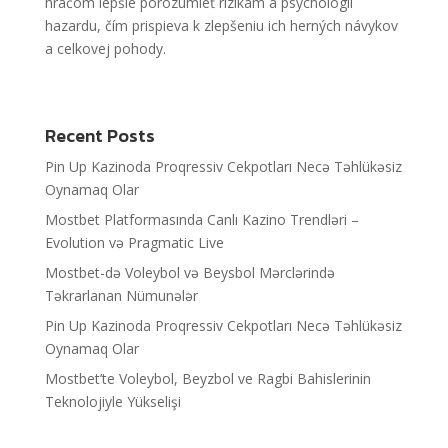
hráčom lepšie porozumieť rizikám a psychológii
hazardu, čím prispieva k zlepšeniu ich herných návykov
a celkovej pohody.
Recent Posts
Pin Up Kazinoda Proqressiv Cekpotları Necə Təhlükəsiz
Oynamaq Olar
Mostbet Platformasında Canlı Kazino Trendləri –
Evolution və Pragmatic Live
Mostbet-də Voleybol və Beysbol Mərclərində
Təkrarlanan Nümunələr
Pin Up Kazinoda Proqressiv Cekpotları Necə Təhlükəsiz
Oynamaq Olar
Mostbet’te Voleybol, Beyzbol ve Ragbi Bahislerinin
Teknolojiyle Yükselişi