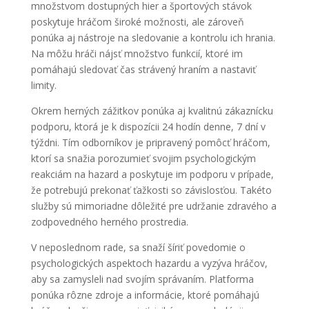
množstvom dostupných hier a športových stávok
poskytuje hráčom široké možnosti, ale zároveň
ponúka aj nástroje na sledovanie a kontrolu ich hrania.
Na môžu hráči nájsť množstvo funkcií, ktoré im
pomáhajú sledovať čas strávený hraním a nastaviť
limity.
Okrem herných zážitkov ponúka aj kvalitnú zákaznícku
podporu, ktorá je k dispozícii 24 hodín denne, 7 dní v
týždni. Tím odborníkov je pripravený pomôcť hráčom,
ktorí sa snažia porozumieť svojim psychologickým
reakciám na hazard a poskytuje im podporu v prípade,
že potrebujú prekonať ťažkosti so závislosťou. Takéto
služby sú mimoriadne dôležité pre udržanie zdravého a
zodpovedného herného prostredia.
V neposlednom rade, sa snaží šíriť povedomie o
psychologických aspektoch hazardu a vyzýva hráčov,
aby sa zamysleli nad svojím správaním. Platforma
ponúka rôzne zdroje a informácie, ktoré pomáhajú