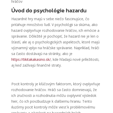
hráčov
Úvod do psychológie hazardu
Hazardné hry majú v sebe niečo fascinujúce, čo
priťahuje množstvo ľudí. V psychológii sa skúma, ako
hazard ovplyvňuje rozhodovanie hráčov, ich emócie a
správanie. Dôležité je pochopiť, že hazard nie je len o
šťastí, ale aj o psychologických aspektoch, ktoré majú
významný vplyv na hráčske správanie. Napríklad, hráči
sa často dostávajú na stránky, ako je
https://tikitakakasino.sk/
, kde hľadajú nové príležitosti,
aj keď zažívajú finančné straty.
Pocit kontroly je kľúčovým faktorom, ktorý ovplyvňuje
rozhodovanie hráčov. Hráči sa často domnievajú, že
ich zručnosti a rozhodnutia môžu ovplyvniť výsledok
hier, čo ich povzbudzuje k ďalšiemu hraniu. Tento
iluzórny pocit kontroly môže viesť k problémovému
správaniu a závislosti na hazardných hrách.