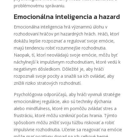
problémovému správaniu.
Emocionálna inteligencia a hazard
Emocionálna inteligencia hrá významnú úlohu v
rozhodovaní hráčov pri hazardných hrách. Hráči, ktorí
dokážu lepšie rozpoznať a regulovať svoje emócie,
majú tendenciu robiť rozumnejšie rozhodnutia.
Naopak, tí, ktorí neovládajú svoje emócie, môžu byť
náchylnejší k impulzívnym rozhodnutiam, ktoré vedú k
negatívnym dôsledkom. Dôležité je, aby hráči
rozpoznali svoje pocity a snažili sa ich ovládať, aby
znížili riziko stratových rozhodnutí.
Psychológovia odporúčajú, aby hráči vyvinuli stratégie
emocionálnej regulácie, ako sú techniky dýchania
alebo mindfulness, ktoré im pomôžu zvládať stres a
frustráciu, ktoré môžu vzniknúť počas hrania. Týmto
spôsobom môžu znížiť svoju túžbu riskovať a robiť
impulsívne rozhodnutia. Učenie sa reagovať na emócie
môže mať pozitívny dopad na ich celkové herné