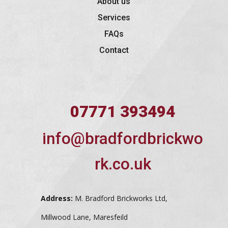
About us
Services
FAQs
Contact
07771 393494
info@bradfordbrickwo
rk.co.uk
Address:
M. Bradford Brickworks Ltd,
Millwood Lane, Maresfeild