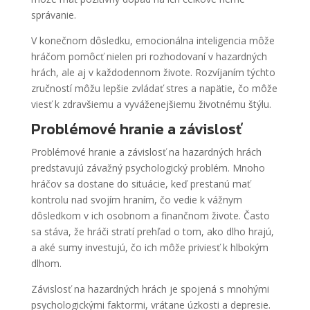
správanie.
V konečnom dôsledku, emocionálna inteligencia môže
hráčom pomôcť nielen pri rozhodovaní v hazardných
hrách, ale aj v každodennom živote. Rozvíjaním týchto
zručností môžu lepšie zvládať stres a napätie, čo môže
viesť k zdravšiemu a vyváženejšiemu životnému štýlu.
Problémové hranie a závislosť
Problémové hranie a závislosť na hazardných hrách
predstavujú závažný psychologický problém. Mnoho
hráčov sa dostane do situácie, keď prestanú mať
kontrolu nad svojím hraním, čo vedie k vážnym
dôsledkom v ich osobnom a finančnom živote. Často
sa stáva, že hráči stratí prehľad o tom, ako dlho hrajú,
a aké sumy investujú, čo ich môže priviesť k hlbokým
dlhom.
Závislosť na hazardných hrách je spojená s mnohými
psychologickými faktormi, vrátane úzkosti a depresie.