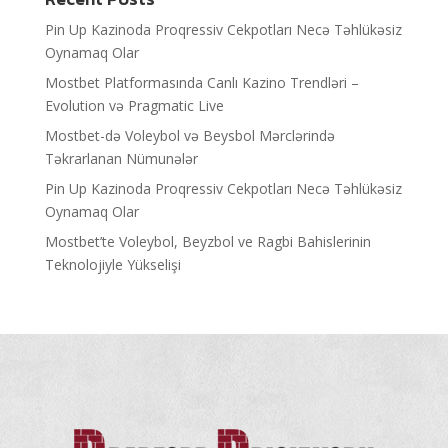
Pin Up Kazinoda Proqressiv Cekpotları Necə Təhlükəsiz
Oynamaq Olar
Mostbet Platformasında Canlı Kazino Trendləri –
Evolution və Pragmatic Live
Mostbet-də Voleybol və Beysbol Mərclərində
Təkrarlanan Nümunələr
Pin Up Kazinoda Proqressiv Cekpotları Necə Təhlükəsiz
Oynamaq Olar
Mostbet’te Voleybol, Beyzbol ve Ragbi Bahislerinin
Teknolojiyle Yükselişi