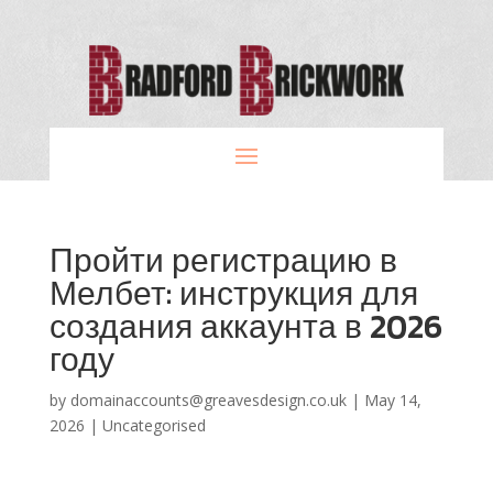
Пройти регистрацию в
Мелбет: инструкция для
создания аккаунта в 2026
году
by
domainaccounts@greavesdesign.co.uk
|
May 14,
2026
|
Uncategorised