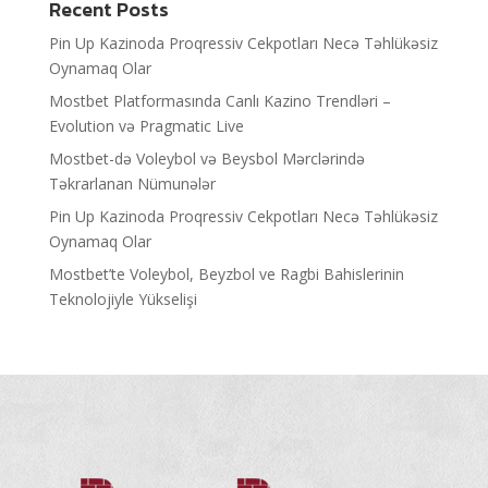
Recent Posts
Pin Up Kazinoda Proqressiv Cekpotları Necə Təhlükəsiz
Oynamaq Olar
Mostbet Platformasında Canlı Kazino Trendləri –
Evolution və Pragmatic Live
Mostbet-də Voleybol və Beysbol Mərclərində
Təkrarlanan Nümunələr
Pin Up Kazinoda Proqressiv Cekpotları Necə Təhlükəsiz
Oynamaq Olar
Mostbet’te Voleybol, Beyzbol ve Ragbi Bahislerinin
Teknolojiyle Yükselişi