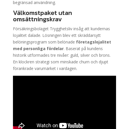
begränsad användning.
Välkomstpaket utan
omsättningskrav
Försäkringsbolaget Trygghetsliv insåg att kundernas
lojalitet dalade. Lösningen blev ett skräddarsytt
belöningsprogram som belönade
företagslojalitet
med personliga fördelar
. Baserat på kundens
historik utformades tre nivåer: guld, silver och brons.
En klockren strategi som minskade churn och djupt
förankrade varumärket i vardagen.