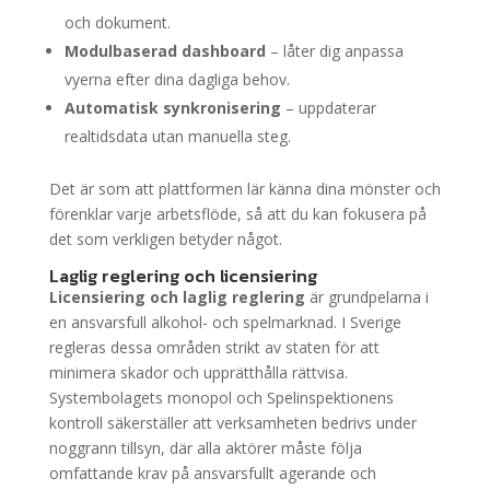
och dokument.
Modulbaserad dashboard
– låter dig anpassa
vyerna efter dina dagliga behov.
Automatisk synkronisering
– uppdaterar
realtidsdata utan manuella steg.
Det är som att plattformen lär känna dina mönster och
förenklar varje arbetsflöde, så att du kan fokusera på
det som verkligen betyder något.
Laglig reglering och licensiering
Licensiering och laglig reglering
är grundpelarna i
en ansvarsfull alkohol- och spelmarknad. I Sverige
regleras dessa områden strikt av staten för att
minimera skador och upprätthålla rättvisa.
Systembolagets monopol och Spelinspektionens
kontroll säkerställer att verksamheten bedrivs under
noggrann tillsyn, där alla aktörer måste följa
omfattande krav på ansvarsfullt agerande och