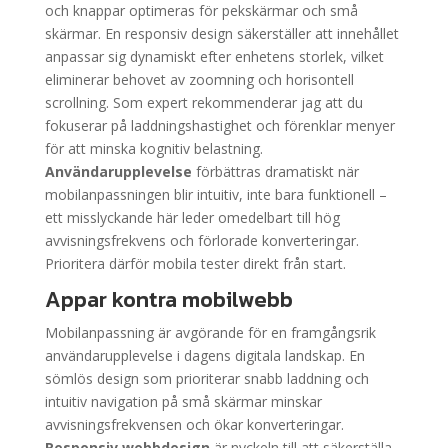
och knappar optimeras för pekskärmar och små
skärmar. En responsiv design säkerställer att innehållet
anpassar sig dynamiskt efter enhetens storlek, vilket
eliminerar behovet av zoomning och horisontell
scrollning. Som expert rekommenderar jag att du
fokuserar på laddningshastighet och förenklar menyer
för att minska kognitiv belastning.
Användarupplevelse
förbättras dramatiskt när
mobilanpassningen blir intuitiv, inte bara funktionell –
ett misslyckande här leder omedelbart till hög
avvisningsfrekvens och förlorade konverteringar.
Prioritera därför mobila tester direkt från start.
Appar kontra mobilwebb
Mobilanpassning är avgörande för en framgångsrik
användarupplevelse i dagens digitala landskap. En
sömlös design som prioriterar snabb laddning och
intuitiv navigation på små skärmar minskar
avvisningsfrekvensen och ökar konverteringar.
Responsiv webbdesign
är nyckeln till att säkerställa