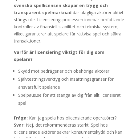
svenska spellicensen skapar en trygg och
transparent spelmarknad
där olagliga aktörer aktivt
stängs ute. Licensieringsprocessen innebär omfattande
kontroller av finansiell stabilitet och tekniska system,
vilket garanterar att spelare får rättvisa spel och säkra
transaktioner.
Varför är licensiering viktigt för dig som
spelare?
Skydd mot bedrägerier och obehöriga aktörer
Självtestningsverktyg och insättningsgränser för
ansvarsfullt spelande
Spelpaus.se för att stänga av dig från allt licensierat
spel
Fråga:
Kan jag spela hos olicensierade operatörer?
Svar:
Nej, det rekommenderas starkt. Spel hos
olicensierade aktörer saknar konsumentskydd och kan