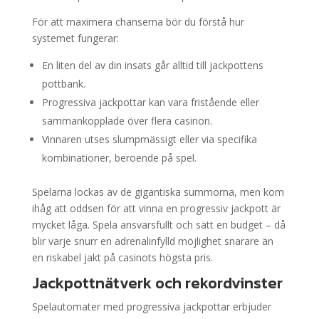
För att maximera chanserna bör du förstå hur
systemet fungerar:
En liten del av din insats går alltid till jackpottens
pottbank.
Progressiva jackpottar kan vara fristående eller
sammankopplade över flera casinon.
Vinnaren utses slumpmässigt eller via specifika
kombinationer, beroende på spel.
Spelarna lockas av de gigantiska summorna, men kom
ihåg att oddsen för att vinna en progressiv jackpott är
mycket låga. Spela ansvarsfullt och sätt en budget – då
blir varje snurr en adrenalinfylld möjlighet snarare än
en riskabel jakt på casinots högsta pris.
Jackpottnätverk och rekordvinster
Spelautomater med progressiva jackpottar erbjuder