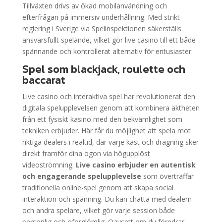
Tillväxten drivs av ökad mobilanvändning och
efterfrågan på immersiv underhållning. Med strikt
reglering i Sverige via Spelinspektionen säkerställs
ansvarsfullt spelande, vilket gör live casino till ett både
spännande och kontrollerat alternativ för entusiaster.
Spel som blackjack, roulette och
baccarat
Live casino och interaktiva spel har revolutionerat den
digitala spelupplevelsen genom att kombinera äktheten
från ett fysiskt kasino med den bekvämlighet som
tekniken erbjuder. Här får du möjlighet att spela mot
riktiga dealers i realtid, där varje kast och dragning sker
direkt framför dina ögon via högupplöst
videoströmning.
Live casino erbjuder en autentisk
och engagerande spelupplevelse
som överträffar
traditionella online-spel genom att skapa social
interaktion och spänning. Du kan chatta med dealern
och andra spelare, vilket gör varje session både
personlig och oförglömlig. Oavsett om du föredrar