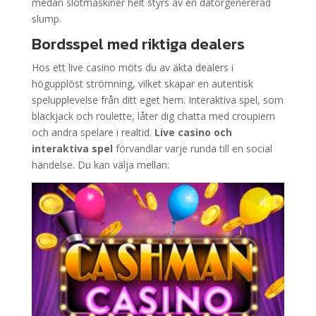
medan slotmaskiner helt styrs av en datorgenererad
slump.
Bordsspel med riktiga dealers
Hos ett live casino möts du av äkta dealers i
högupplöst strömning, vilket skapar en autentisk
spelupplevelse från ditt eget hem. Interaktiva spel, som
blackjack och roulette, låter dig chatta med croupiern
och andra spelare i realtid.
Live casino och
interaktiva spel
förvandlar varje runda till en social
händelse. Du kan välja mellan: