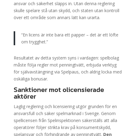
ansvar och säkerhet släpps in. Utan denna reglering
skulle spelare stå utan skydd, och staten utan kontroll
över ett område som annars lätt kan urarta.
“En licens är inte bara ett papper – det är ett löfte
om trygghet.”
Resultatet av detta system syns i vardagen: spelbolag
måste följa regler mot penningtvätt, erbjuda verktyg
för självavstängning via Spelpaus, och aldrig locka med
oskäliga bonusar.
Sanktioner mot olicensierade
aktörer
Laglig reglering och licensiering utgör grunden för en
ansvarsfull och säker spelmarknad i Sverige. Genom
spellicensen från Spelinspektionen säkerställs att alla
operatörer följer strikta krav på konsumentskydd,
spelansvar och förhindrande av penningtvätt.
Den