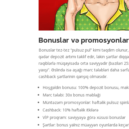
Bonuslar və promosyonlar –
Bonuslar tez-tez “pulsuz pul” kimi təqdim olun
qədər depozit artımı təklif edir, lakin şərtlər di
rəqiblərlə müqayisədə orta səviyyədir (bəziləri 25
yaxşı”. Əslində isə aşağı mərc tələbləri daha sə
cashback şərtlərinin qarışıq olmasıdır.
Hoşgəldin bonusu: 100% depozit bonusu, m
Mərc tələbi: 30x bonus məbləği
Müntəzəm promosyonlar: həftəlik pulsuz spinl
Cashback: 10% həftəlik itkilərə
VİP proqram: səviyyəyə görə xüsusi bonuslar
Şərtlər: bonus yalnız müəyyən oyunlarda keçərl