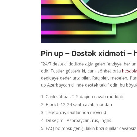
Pin up – Dəstək xidməti – 
“24/7 dəstək” dedikdə ağla gələn fərziyyə: hər an 
edir. Testlər göstərir ki, canlı söhbət orta
hesabl
dəqiqəyə qədər arta bilər. Rəqiblər, məsələn, Pa
up Azərbaycan dilində dəstək təklif edir, bu böyü
Canlı söhbət: 2-5 dəqiqə cavab müddəti
E-poçt: 12-24 saat cavab müddəti
Telefon: iş saatlarında mövcud
Dil seçimi: Azərbaycan, rus, ingilis
FAQ bölməsi: geniş, lakin bəzi suallar cavabsız