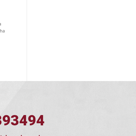
a
aha
393494