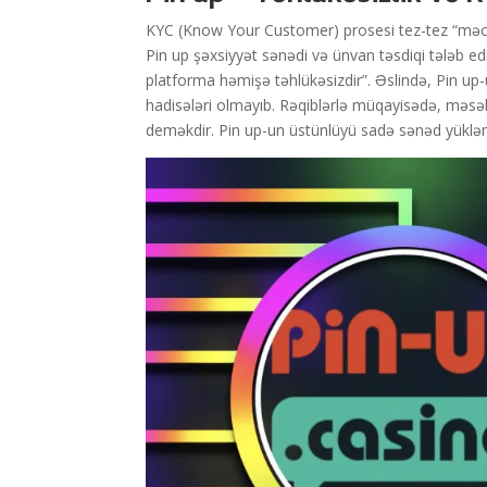
KYC (Know Your Customer) prosesi tez-tez “məcburi
Pin up şəxsiyyət sənədi və ünvan təsdiqi tələb edi
platforma həmişə təhlükəsizdir”. Əslində, Pin up-u
hadisələri olmayıb. Rəqiblərlə müqayisədə, məsəl
deməkdir. Pin up-un üstünlüyü sadə sənəd yükləm