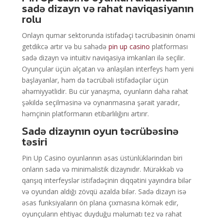
sadə dizayn və rahat naviqasiyanın
rolu
Onlayn qumar sektorunda istifadəçi təcrübəsinin önəmi
getdikcə artır və bu sahədə
pin up casino
platforması
sadə dizayn və intuitiv naviqasiya imkanları ilə seçilir.
Oyunçular üçün əlçatan və anlaşılan interfeys həm yeni
başlayanlar, həm də təcrübəli istifadəçilər üçün
əhəmiyyətlidir. Bu cür yanaşma, oyunların daha rahat
şəkildə seçilməsinə və oynanmasına şərait yaradır,
həmçinin platformanın etibarlılığını artırır.
Sadə dizaynın oyun təcrübəsinə
təsiri
Pin Up Casino oyunlarının əsas üstünlüklərindən biri
onların sadə və minimalistik dizaynıdır. Mürəkkəb və
qarışıq interfeyslər istifadəçinin diqqətini yayındıra bilər
və oyundan aldığı zövqü azalda bilər. Sadə dizayn isə
əsas funksiyaların ön plana çıxmasına kömək edir,
oyunçuların ehtiyac duyduğu məlumatı tez və rahat