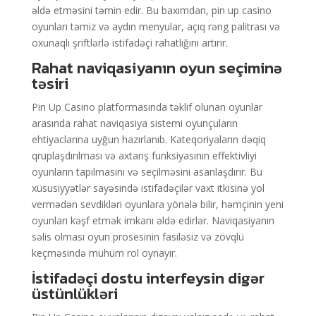
əldə etməsini təmin edir. Bu baxımdan, pin up casino
oyunları təmiz və aydın menyular, açıq rəng palitrası və
oxunaqlı şriftlərlə istifadəçi rahatlığını artırır.
Rahat naviqasiyanın oyun seçiminə
təsiri
Pin Up Casino platformasında təklif olunan oyunlar
arasında rahat naviqasiya sistemi oyunçuların
ehtiyaclarına uyğun hazırlanıb. Kateqoriyaların dəqiq
qruplaşdırılması və axtarış funksiyasının effektivliyi
oyunların tapılmasını və seçilməsini asanlaşdırır. Bu
xüsusiyyətlər sayəsində istifadəçilər vaxt itkisinə yol
vermədən sevdikləri oyunlara yönələ bilir, həmçinin yeni
oyunları kəşf etmək imkanı əldə edirlər. Naviqasiyanın
səlis olması oyun prosesinin fasiləsiz və zövqlü
keçməsində mühüm rol oynayır.
İstifadəçi dostu interfeysin digər
üstünlükləri