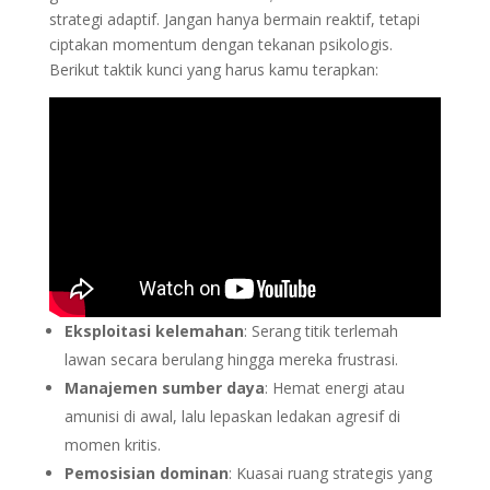
strategi adaptif. Jangan hanya bermain reaktif, tetapi
ciptakan momentum dengan tekanan psikologis.
Berikut taktik kunci yang harus kamu terapkan:
Eksploitasi kelemahan
: Serang titik terlemah
lawan secara berulang hingga mereka frustrasi.
Manajemen sumber daya
: Hemat energi atau
amunisi di awal, lalu lepaskan ledakan agresif di
momen kritis.
Pemosisian dominan
: Kuasai ruang strategis yang