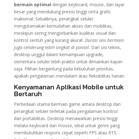
bermain optimal
dengan keyboard, mouse, dan layar
besar yang mendukung presisi tinggi serta grafis
maksimal. Sebaliknya, perangkat seluler
mengutamakan kemudahan akses dan mobilitas,
meskipun sering mengorbankan kualitas visual dan
kontrol sentuh yang kurang akurat.
Durasi sesi bermain
juga cenderung lebih singkat di ponsel.
Dari sisi teknis,
desktop unggul dalam kemampuan upgrade,
sementara seluler lebih praktis untuk dimainkan kapan
saja. Pilihan bergantung pada kebutuhan prioritas,
apakah pengalaman mendalam atau fleksibilitas harian.
Kenyamanan Aplikasi Mobile untuk
Bertaruh
Perbedaan utama bermain game antara desktop dan
perangkat seluler terletak pada pengalaman kontrol
dan portabilitas. Desktop menawarkan presisi tinggi
melalui keyboard dan mouse, ideal untuk genre yang
membutuhkan respons cepat seperti FPS atau RTS.