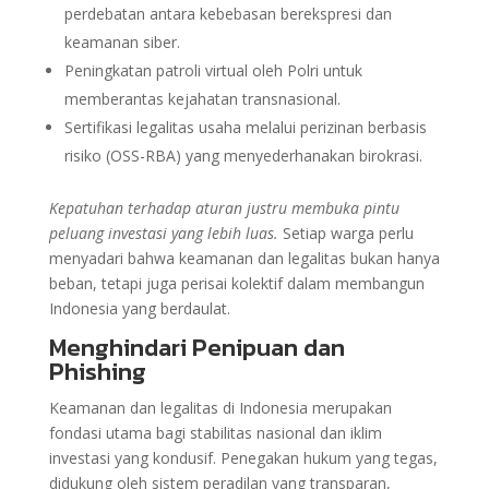
perdebatan antara kebebasan berekspresi dan
keamanan siber.
Peningkatan patroli virtual oleh Polri untuk
memberantas kejahatan transnasional.
Sertifikasi legalitas usaha melalui perizinan berbasis
risiko (OSS-RBA) yang menyederhanakan birokrasi.
Kepatuhan terhadap aturan justru membuka pintu
peluang investasi yang lebih luas.
Setiap warga perlu
menyadari bahwa keamanan dan legalitas bukan hanya
beban, tetapi juga perisai kolektif dalam membangun
Indonesia yang berdaulat.
Menghindari Penipuan dan
Phishing
Keamanan dan legalitas di Indonesia merupakan
fondasi utama bagi stabilitas nasional dan iklim
investasi yang kondusif. Penegakan hukum yang tegas,
didukung oleh sistem peradilan yang transparan,