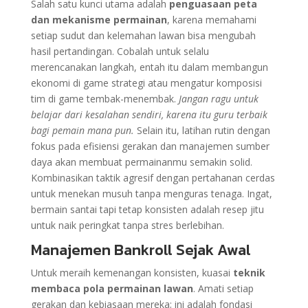
Salah satu kunci utama adalah
penguasaan peta
dan mekanisme permainan
, karena memahami
setiap sudut dan kelemahan lawan bisa mengubah
hasil pertandingan. Cobalah untuk selalu
merencanakan langkah, entah itu dalam membangun
ekonomi di game strategi atau mengatur komposisi
tim di game tembak-menembak.
Jangan ragu untuk
belajar dari kesalahan sendiri, karena itu guru terbaik
bagi pemain mana pun.
Selain itu, latihan rutin dengan
fokus pada efisiensi gerakan dan manajemen sumber
daya akan membuat permainanmu semakin solid.
Kombinasikan taktik agresif dengan pertahanan cerdas
untuk menekan musuh tanpa menguras tenaga. Ingat,
bermain santai tapi tetap konsisten adalah resep jitu
untuk naik peringkat tanpa stres berlebihan.
Manajemen Bankroll Sejak Awal
Untuk meraih kemenangan konsisten, kuasai
teknik
membaca pola permainan lawan
. Amati setiap
gerakan dan kebiasaan mereka; ini adalah fondasi