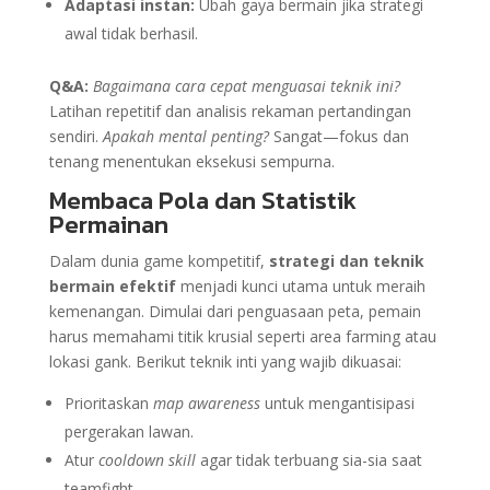
Adaptasi instan:
Ubah gaya bermain jika strategi
awal tidak berhasil.
Q&A:
Bagaimana cara cepat menguasai teknik ini?
Latihan repetitif dan analisis rekaman pertandingan
sendiri.
Apakah mental penting?
Sangat—fokus dan
tenang menentukan eksekusi sempurna.
Membaca Pola dan Statistik
Permainan
Dalam dunia game kompetitif,
strategi dan teknik
bermain efektif
menjadi kunci utama untuk meraih
kemenangan. Dimulai dari penguasaan peta, pemain
harus memahami titik krusial seperti area farming atau
lokasi gank. Berikut teknik inti yang wajib dikuasai:
Prioritaskan
map awareness
untuk mengantisipasi
pergerakan lawan.
Atur
cooldown skill
agar tidak terbuang sia-sia saat
teamfight.