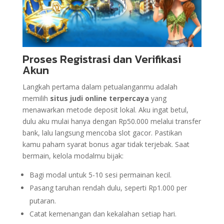
Proses Registrasi dan Verifikasi
Akun
Langkah pertama dalam petualanganmu adalah
memilih
situs judi online terpercaya
yang
menawarkan metode deposit lokal. Aku ingat betul,
dulu aku mulai hanya dengan Rp50.000 melalui transfer
bank, lalu langsung mencoba slot gacor. Pastikan
kamu paham syarat bonus agar tidak terjebak. Saat
bermain, kelola modalmu bijak:
Bagi modal untuk 5-10 sesi permainan kecil.
Pasang taruhan rendah dulu, seperti Rp1.000 per
putaran.
Catat kemenangan dan kekalahan setiap hari.