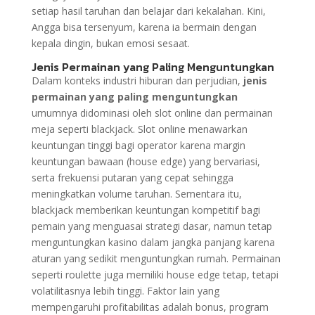
setiap hasil taruhan dan belajar dari kekalahan. Kini,
Angga bisa tersenyum, karena ia bermain dengan
kepala dingin, bukan emosi sesaat.
Jenis Permainan yang Paling Menguntungkan
Dalam konteks industri hiburan dan perjudian,
jenis
permainan yang paling menguntungkan
umumnya didominasi oleh slot online dan permainan
meja seperti blackjack. Slot online menawarkan
keuntungan tinggi bagi operator karena margin
keuntungan bawaan (house edge) yang bervariasi,
serta frekuensi putaran yang cepat sehingga
meningkatkan volume taruhan. Sementara itu,
blackjack memberikan keuntungan kompetitif bagi
pemain yang menguasai strategi dasar, namun tetap
menguntungkan kasino dalam jangka panjang karena
aturan yang sedikit menguntungkan rumah. Permainan
seperti roulette juga memiliki house edge tetap, tetapi
volatilitasnya lebih tinggi. Faktor lain yang
mempengaruhi profitabilitas adalah bonus, program