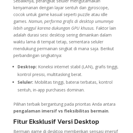
Sebaliknya, perangkat seluler mengutamakan
kenyamanan dengan layar sentuh dan gyroscope,
cocok untuk game kasual seperti puzzle atau idle
games.
Namun, performa grafis di desktop umumnya
lebih unggul karena dukungan GPU khusus.
Faktor lain
adalah durasi sesi: desktop sering dimainkan dalam
waktu lama di tempat tetap, sementara seluler
mendukung permainan singkat di mana saja. Berikut
perbandingan singkatnya:
Desktop:
Koneksi internet stabil (LAN), grafis tinggi,
kontrol presisi, multitasking berat.
Seluler:
Mobilitas tinggi, baterai terbatas, kontrol
sentuh, in-app purchases dominan.
Pilihan terbaik bergantung pada prioritas Anda antara
pengalaman imersif vs fleksibilitas bermain
.
Fitur Eksklusif Versi Desktop
Bermain game di desktop memberikan sensasi imersif